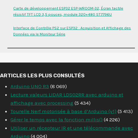
Carte de développement ESP32 ESP-WROOM-32, Écran tactile
résistif TFT LCD 3,5 pouces, module 320×480 ST7796U
Interface de Contrôle PS2 sur ESP32 : Acquisition et Affichage des
Données via le Moniteur Série
ARTICLES LES PLUS CONSULTÉS
Arduino UNO R3
(8 069)
Lecture valeurs LIDAR LDS02RR avec arduino et
affichage avec processing
(5 434)
Tourelle Nerf motorisée à base d’Arduino (v1)
(5 413)
Gérer le temps avec la fonction millis()
(4 226)
Utiliser un récepteur IR et une télécommande avec
Arduino
(4 004)