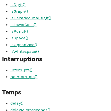
isDigit()
isGraph()
isHexadecimalDigit()
isLowerCase()
isPunct()
isSpace()
isUpperCase()
isWhitespace()
Interruptions
interrupts()
noInterrupts()
Temps
delay()
delayMicroseconds()