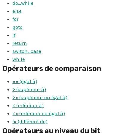
do…while
else
for
goto
if
return
switch…case
while
Opérateurs de comparaison
== (égal à)
> (supérieur à)
>= (supérieur ou égal à)
< (inférieur à)
<= (inférieur ou égal à)
!= (différent de)
Opérateurs au niveau du bit