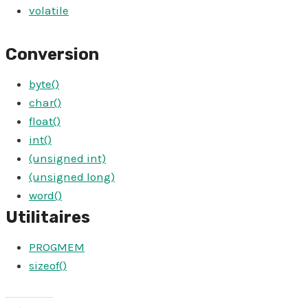
volatile
Conversion
byte()
char()
float()
int()
(unsigned int)
(unsigned long)
word()
Utilitaires
PROGMEM
sizeof()