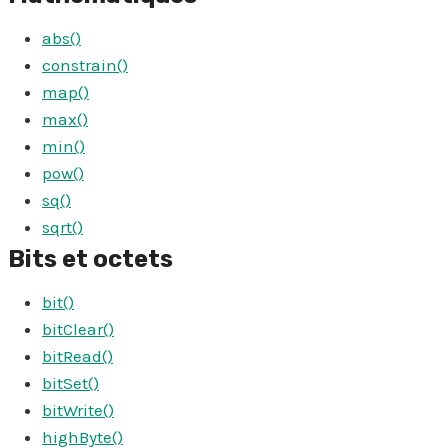
abs()
constrain()
map()
max()
min()
pow()
sq()
sqrt()
Bits et octets
bit()
bitClear()
bitRead()
bitSet()
bitWrite()
highByte()