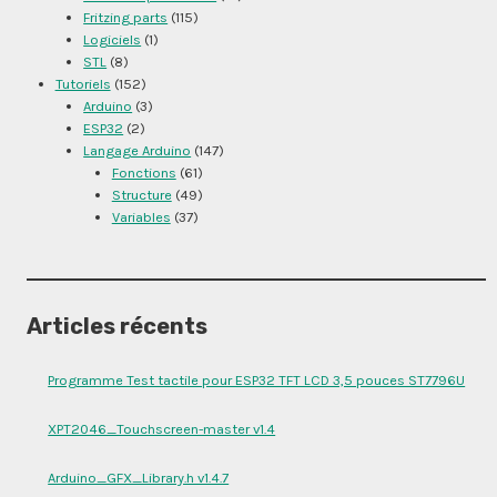
Fritzing parts
(115)
Logiciels
(1)
STL
(8)
Tutoriels
(152)
Arduino
(3)
ESP32
(2)
Langage Arduino
(147)
Fonctions
(61)
Structure
(49)
Variables
(37)
Articles récents
Programme Test tactile pour ESP32 TFT LCD 3,5 pouces ST7796U
XPT2046_Touchscreen-master v1.4
Arduino_GFX_Library.h v1.4.7