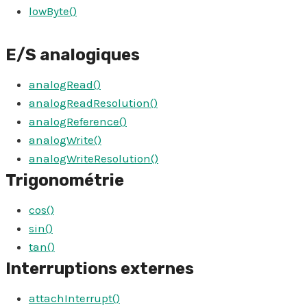
lowByte()
E/S analogiques
analogRead()
analogReadResolution()
analogReference()
analogWrite()
analogWriteResolution()
Trigonométrie
cos()
sin()
tan()
Interruptions externes
attachInterrupt()