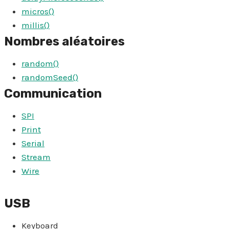
micros()
millis()
Nombres aléatoires
random()
randomSeed()
Communication
SPI
Print
Serial
Stream
Wire
USB
Keyboard