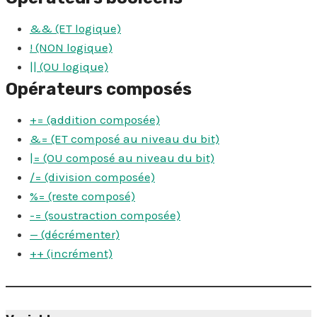
&& (ET logique)
! (NON logique)
|| (OU logique)
Opérateurs composés
+= (addition composée)
&= (ET composé au niveau du bit)
|= (OU composé au niveau du bit)
/= (division composée)
%= (reste composé)
-= (soustraction composée)
— (décrémenter)
++ (incrément)