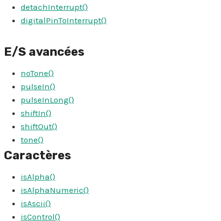
detachInterrupt()
digitalPinToInterrupt()
E/S avancées
noTone()
pulseIn()
pulseInLong()
shiftIn()
shiftOut()
tone()
Caractère
s
isAlpha()
isAlphaNumeric()
isAscii()
isControl()