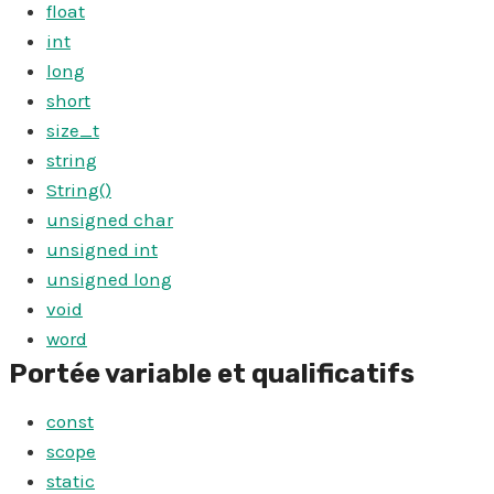
float
int
long
short
size_t
string
String()
unsigned char
unsigned int
unsigned long
void
word
Portée variable et qualificatifs
const
scope
static