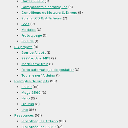
Cartes ESP32
(3)
Composants électroniques
(5)
Contrôleurs de Moteurs & Drivers
(5)
Ecrans LCD & Afficheurs
(7)
Leds
(2)
Modules
(6)
Prototypage
(1)
Shields
(1)
DIY projets
(11)
Bombe Airsoft
(1)
EEZYbotArm MK3
(2)
Modélisme train
(1)
Porte automatique de poulailler
(6)
Tourelle nerf Arduino
(1)
Exemples de projets
(90)
ESP32
(18)
Mega 2560
(2)
Nano
(12)
Pro Mini
(2)
Uno
(56)
Ressources
(161)
Bibliothèques Arduino
(25)
Bibliothèques ESP32
(12)