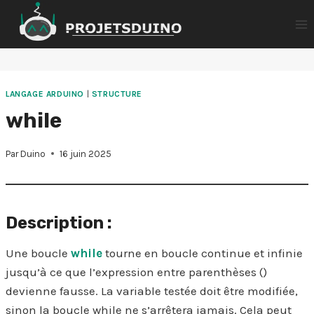
Aller
au
contenu
LANGAGE ARDUINO
|
STRUCTURE
while
Par
Duino
16 juin 2025
Description :
Une boucle
while
tourne en boucle continue et infinie
jusqu’à ce que l’expression entre parenthèses ()
devienne fausse. La variable testée doit être modifiée,
sinon la boucle while ne s’arrêtera jamais. Cela peut