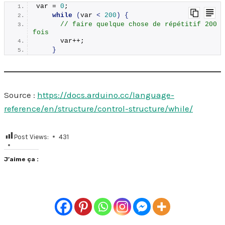
var = 
0
;
while
(
var 
<
200
)
{
// faire quelque chose de répétitif 200 
fois
      var++;
}
Source :
https://docs.arduino.cc/language-
reference/en/structure/control-structure/while/
Post Views:
431
J’aime ça :