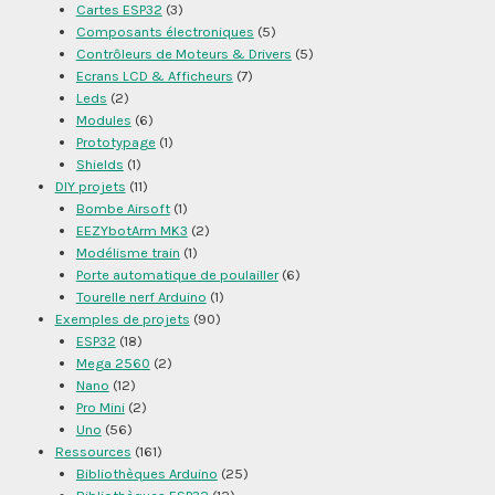
Cartes ESP32
(3)
Composants électroniques
(5)
Contrôleurs de Moteurs & Drivers
(5)
Ecrans LCD & Afficheurs
(7)
Leds
(2)
Modules
(6)
Prototypage
(1)
Shields
(1)
DIY projets
(11)
Bombe Airsoft
(1)
EEZYbotArm MK3
(2)
Modélisme train
(1)
Porte automatique de poulailler
(6)
Tourelle nerf Arduino
(1)
Exemples de projets
(90)
ESP32
(18)
Mega 2560
(2)
Nano
(12)
Pro Mini
(2)
Uno
(56)
Ressources
(161)
Bibliothèques Arduino
(25)