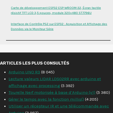
Carte de développement ESP32 ESP-WROOM-32, Écran tactile
résistif TFT LCD 3,5 pouces, module 320×480 ST7796U
Interface de Contrôle PS2 sur ESP32 : Acquisition et Affichage des
Données via le Moniteur Série
ARTICLES LES PLUS CONSULTÉS
Arduino UNO R3
(8 045)
Lecture valeurs LIDAR LDS02RR avec arduino et
affichage avec processing
(5 392)
Tourelle Nerf motorisée à base d’Arduino (v1)
(5 380)
Gérer le temps avec la fonction millis()
(4 205)
Utiliser un récepteur IR et une télécommande avec
Arduino
(3 987)