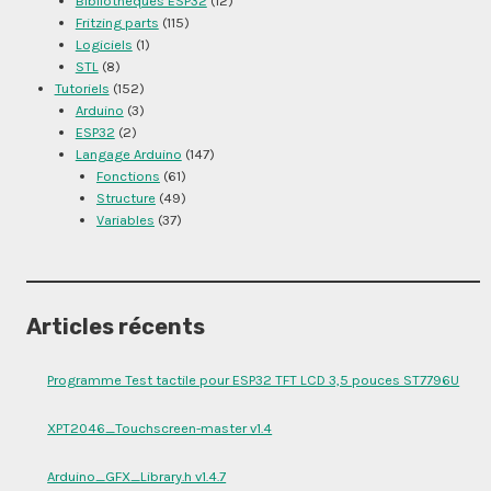
Bibliothèques ESP32
(12)
Fritzing parts
(115)
Logiciels
(1)
STL
(8)
Tutoriels
(152)
Arduino
(3)
ESP32
(2)
Langage Arduino
(147)
Fonctions
(61)
Structure
(49)
Variables
(37)
Articles récents
Programme Test tactile pour ESP32 TFT LCD 3,5 pouces ST7796U
XPT2046_Touchscreen-master v1.4
Arduino_GFX_Library.h v1.4.7