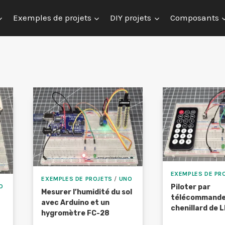
Exemples de projets
DIY projets
Composants
EXEMPLES DE PR
EXEMPLES DE PROJETS
/
UNO
Piloter par
O
Mesurer l’humidité du sol
télécommande 
avec Arduino et un
chenillard de 
hygromètre FC-28