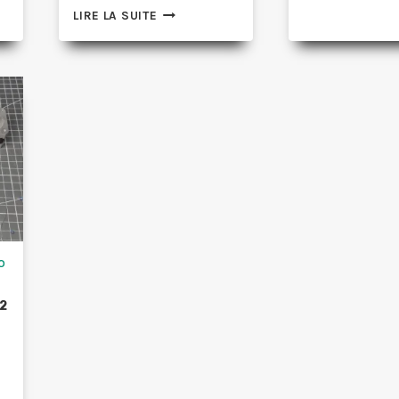
ALLUMER
LIRE LA SUITE
ÈTRE
D
UNE
L
SÉQUENCE
E
A
DE
A
LED
(
AVEC
D
74HC595
L
PILOTER
PAR
ARDUINO
(CHENILLARD
DE
LED)
O
2