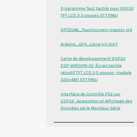
Programme Test tactile pour ESP32
TFT LCD 3,5 pouces ST7796U
XPT2046_Touchscreen-master v1.4
Arduino_GFX_Library.h v1.4.7
Carte de développement ESP32
ESP-WROOM-32, Écran tactile
résistif TFT LCD 3,5 pouces, module
320×480 ST7796U
Interface de Contrôle PS2 sur
ESP32 : Acquisition et Affichage des
Données via le Moniteur Série