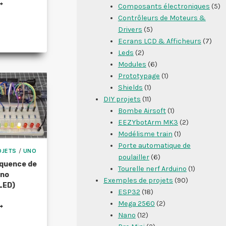
ILOTER
Composants électroniques
(5)
AR
Contrôleurs de Moteurs &
ÉLÉCOMMANDE
Drivers
(5)
Ecrans LCD & Afficheurs
(7)
N
Leds
(2)
HENILLARD
Modules
(6)
E
Prototypage
(1)
ED
Shields
(1)
DIY projets
(11)
Bombe Airsoft
(1)
EEZYbotArm MK3
(2)
Modélisme train
(1)
Porte automatique de
OJETS
/
UNO
poulailler
(6)
équence de
Tourelle nerf Arduino
(1)
ino
Exemples de projets
(90)
 LED)
ESP32
(18)
Mega 2560
(2)
LLUMER
NE
Nano
(12)
ÉQUENCE