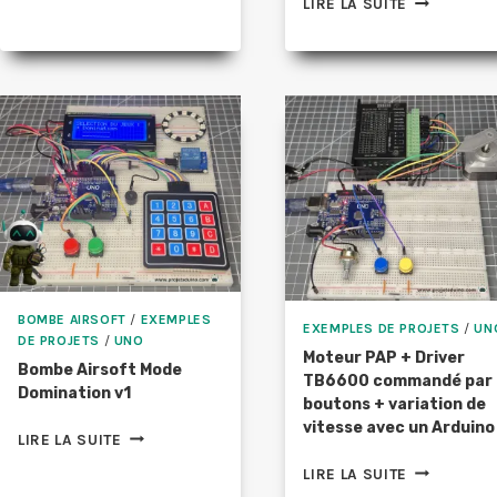
LIRE LA SUITE
SERVOMOTEUR
POTENTIOM
AVEC
SUR
UN
BARGRAPH
ENCODEUR
8
ROTATIF
LED
ET
AVEC
AFFICHER
ARDUINO
LA
ET
POSITION
74HC595
SUR
UN
ÉCRAN
OLED
BOMBE AIRSOFT
/
EXEMPLES
EXEMPLES DE PROJETS
/
UN
DE PROJETS
/
UNO
Moteur PAP + Driver
Bombe Airsoft Mode
TB6600 commandé par 
Domination v1
boutons + variation de
vitesse avec un Arduino
BOMBE
LIRE LA SUITE
AIRSOFT
MOTEUR
LIRE LA SUITE
MODE
PAP