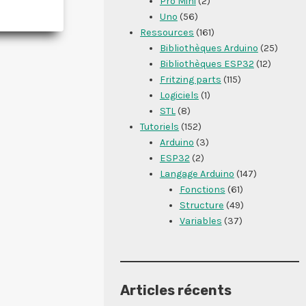
Pro Mini
(2)
E
Uno
(56)
ED
Ressources
(161)
VEC
Bibliothèques Arduino
(25)
RDUINO
Bibliothèques ESP32
(12)
CHENILLARD
Fritzing parts
(115)
E
Logiciels
(1)
ED)
STL
(8)
Tutoriels
(152)
Arduino
(3)
ESP32
(2)
Langage Arduino
(147)
Fonctions
(61)
Structure
(49)
Variables
(37)
Articles récents