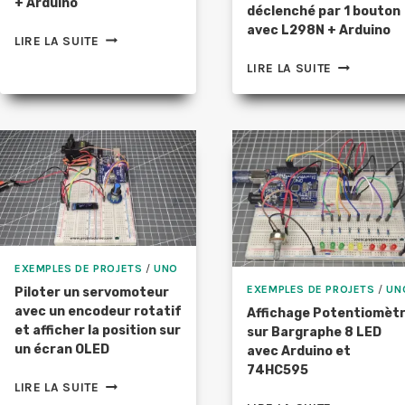
+ Arduino
déclenché par 1 bouton
avec L298N + Arduino
CYCLE
LIRE LA SUITE
ACCÉLÉRATION,
CYCLE
LIRE LA SUITE
PAUSE,
ACCÉLÉRAT
DÉCÉLÉRATION
PAUSE,
MOTEUR
DÉCÉLÉRAT
NEMA
MOTEUR
AVEC
PAS
CARTE
À
D’EXTENSION
PAS
42
DÉCLENCHÉ
DRV8825
PAR
+
1
ARDUINO
EXEMPLES DE PROJETS
/
UNO
BOUTON
EXEMPLES DE PROJETS
/
UN
AVEC
Piloter un servomoteur
L298N
avec un encodeur rotatif
Affichage Potentiomèt
+
et afficher la position sur
sur Bargraphe 8 LED
ARDUINO
un écran OLED
avec Arduino et
74HC595
PILOTER
LIRE LA SUITE
UN
AFFICHAGE