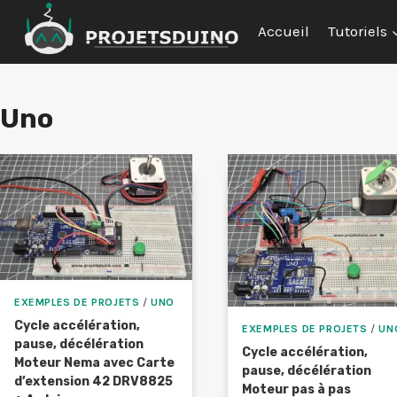
Aller
Accueil
Tutoriels
au
contenu
Uno
EXEMPLES DE PROJETS
/
UNO
Cycle accélération,
EXEMPLES DE PROJETS
/
UN
pause, décélération
Cycle accélération,
Moteur Nema avec Carte
pause, décélération
d’extension 42 DRV8825
Moteur pas à pas