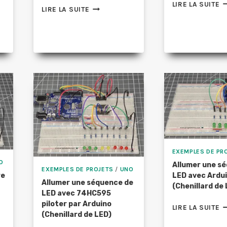
P
LIRE LA SUITE
MESURER
LIRE LA SUITE
P
L’HUMIDITÉ
T
DU
IR
SOL
U
ION,
AVEC
C
ARDUINO
D
ION
ET
L
UN
HYGROMÈTRE
FC-
28
EXEMPLES DE PR
O
Allumer une s
EXEMPLES DE PROJETS
/
UNO
re
LED avec Ardu
Allumer une séquence de
(Chenillard de
LED avec 74HC595
piloter par Arduino
A
LIRE LA SUITE
(Chenillard de LED)
U
S