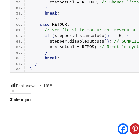
        etatActuel = RETOUR; 
// Change l'éta
}
break
;
case
 RETOUR:
// Vérifie si le moteur est revenu au 
if
(
stepper.
distanceToGo
()
 == 0
)
{
        stepper.
disableOutputs
()
; 
// SOMMEIL
        etatActuel = REPOS; 
// Remet le syst
}
break
;
}
}
Post Views:
1 198
J’aime ça :