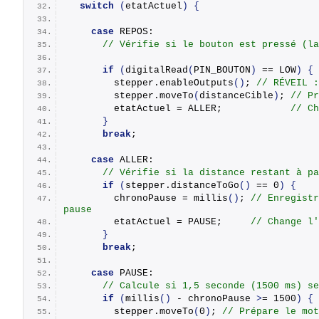
switch
(
etatActuel
)
{
case
 REPOS:
// Vérifie si le bouton est pressé (la
if
(
digitalRead
(
PIN_BOUTON
)
 == LOW
)
{
        stepper.
enableOutputs
()
; 
// RÉVEIL :
        stepper.
moveTo
(
distanceCible
)
; 
// Pr
        etatActuel = ALLER;            
// Ch
}
break
;
case
 ALLER:
// Vérifie si la distance restant à pa
if
(
stepper.
distanceToGo
()
 == 0
)
{
        chronoPause = 
millis
()
; 
// Enregistr
pause
        etatActuel = PAUSE;     
// Change l'
}
break
;
case
 PAUSE:
// Calcule si 1,5 seconde (1500 ms) se
if
(
millis
()
 - chronoPause 
>
= 1500
)
{
        stepper.
moveTo
(
0
)
; 
// Prépare le mot