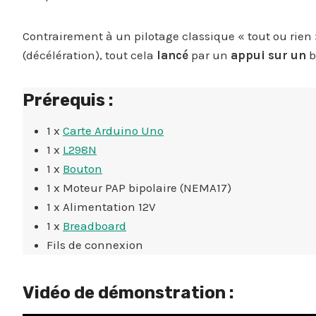
Contrairement à un pilotage classique « tout ou rien »,
(décélération), tout cela
lancé
par un
appui sur un
b
Prérequis :
1 x
Carte Arduino Uno
1 x
L298N
1 x
Bouton
1 x Moteur PAP bipolaire (NEMA17)
1 x Alimentation 12V
1 x
Breadboard
Fils de connexion
Vidéo de démonstration :