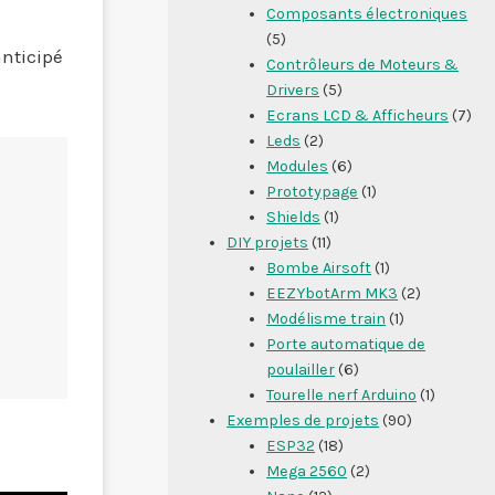
Composants électroniques
(5)
anticipé
Contrôleurs de Moteurs &
Drivers
(5)
Ecrans LCD & Afficheurs
(7)
Leds
(2)
Modules
(6)
Prototypage
(1)
Shields
(1)
DIY projets
(11)
Bombe Airsoft
(1)
EEZYbotArm MK3
(2)
Modélisme train
(1)
Porte automatique de
poulailler
(6)
Tourelle nerf Arduino
(1)
Exemples de projets
(90)
ESP32
(18)
Mega 2560
(2)