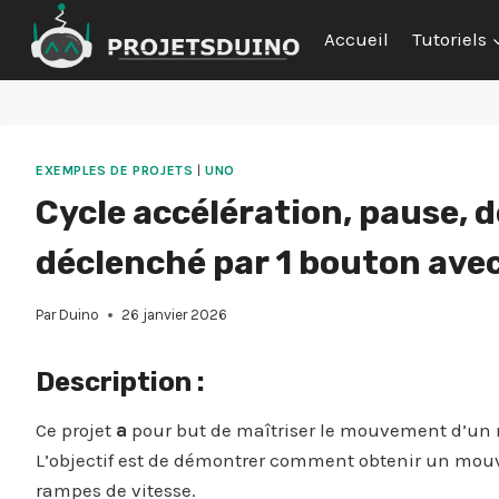
Aller
Accueil
Tutoriels
au
contenu
EXEMPLES DE PROJETS
|
UNO
Cycle accélération, pause, 
déclenché par 1 bouton ave
Par
Duino
26 janvier 2026
Description :
Ce projet
a
pour but de maîtriser le mouvement d’un m
L’objectif est de démontrer comment obtenir un mou
rampes de vitesse.