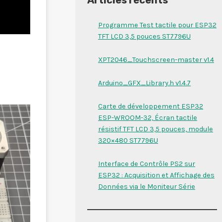
Programme Test tactile pour ESP32
TFT LCD 3,5 pouces ST7796U
XPT2046_Touchscreen-master v1.4
Arduino_GFX_Library.h v1.4.7
Carte de développement ESP32
ESP-WROOM-32, Écran tactile
résistif TFT LCD 3,5 pouces, module
320×480 ST7796U
Interface de Contrôle PS2 sur
ESP32 : Acquisition et Affichage des
Données via le Moniteur Série