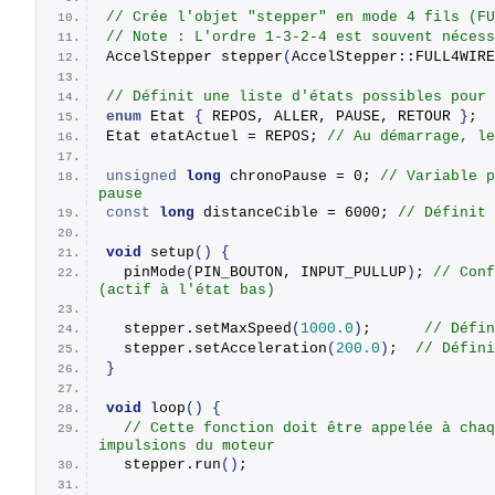
// Crée l'objet "stepper" en mode 4 fils (FU
// Note : L'ordre 1-3-2-4 est souvent nécess
AccelStepper 
stepper
(
AccelStepper::FULL4WIR
// Définit une liste d'états possibles pour 
enum
 Etat 
{
 REPOS, ALLER, PAUSE, RETOUR 
}
;
Etat etatActuel = REPOS; 
// Au démarrage, le
unsigned
long
 chronoPause = 0; 
// Variable p
pause
const
long
 distanceCible = 6000; 
// Définit 
void
setup
()
{
pinMode
(
PIN_BOUTON, INPUT_PULLUP
)
; 
// Conf
(actif à l'état bas)
  stepper.
setMaxSpeed
(
1000.0
)
;      
// Défin
  stepper.
setAcceleration
(
200.0
)
;  
// Défini
}
void
loop
()
{
// Cette fonction doit être appelée à chaq
impulsions du moteur
  stepper.
run
()
;