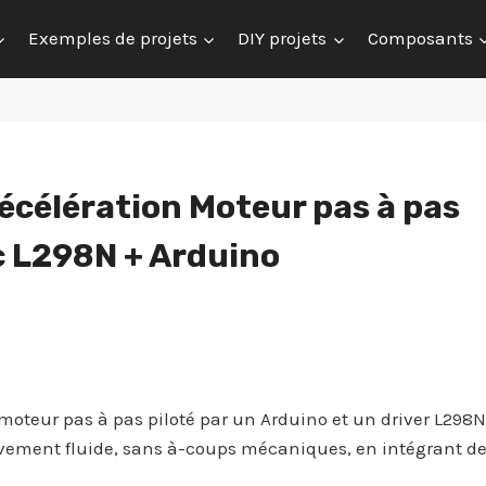
Exemples de projets
DIY projets
Composants
décélération Moteur pas à pas
c L298N + Arduino
oteur pas à pas piloté par un Arduino et un driver L298N
vement fluide, sans à-coups mécaniques, en intégrant d