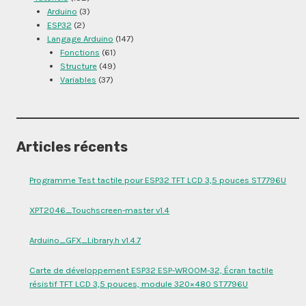
Arduino
(3)
ESP32
(2)
Langage Arduino
(147)
Fonctions
(61)
Structure
(49)
Variables
(37)
Articles récents
Programme Test tactile pour ESP32 TFT LCD 3,5 pouces ST7796U
XPT2046_Touchscreen-master v1.4
Arduino_GFX_Library.h v1.4.7
Carte de développement ESP32 ESP-WROOM-32, Écran tactile
résistif TFT LCD 3,5 pouces, module 320×480 ST7796U