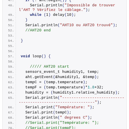
if
(
! aht.
begin
())
{
    Serial.
println
(
"Impossible de trouver 
l'AHT ? Vérifiez le câblage."
)
;
while
(
1
)
delay
(
10
)
;
}
  Serial.
println
(
"AHT10 ou AHT20 trouvé"
)
;
//AHT20 end
}
void
loop
()
{
///// AHT20 start 
  sensors_event_t humidity1, temp; 
  aht.
getEvent
(
&humidity1, &temp
)
; 
  tempC = 
(
temp.
temperature
)
;
  tempF = 
(
temp.
temperature
)
*
1.8
+32;
  humidity = 
(
humidity1.
relative_humidity
)
;
  Serial.
println
(
"---------------------------
---------------------------------"
)
;
  Serial.
print
(
"Température: "
)
; 
  Serial.
print
(
tempC
)
; 
  Serial.
println
(
" degrees C"
)
;
//Serial.print("Température: "); 
//Serial.print(tempF); 