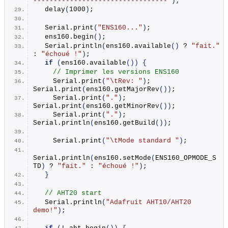
---------------------------------"
)
;
delay
(
1000
)
;
  Serial.
print
(
"ENS160..."
)
;
  ens160.
begin
()
;
  Serial.
println
(
ens160.
available
()
 ? 
"fait."
: 
"échoué !"
)
;
if
(
ens160.
available
())
{
// Imprimer les versions ENS160
    Serial.
print
(
"\tRev: "
)
; 
Serial.
print
(
ens160.
getMajorRev
())
;
    Serial.
print
(
"."
)
; 
Serial.
print
(
ens160.
getMinorRev
())
;
    Serial.
print
(
"."
)
; 
Serial.
println
(
ens160.
getBuild
())
;
    Serial.
print
(
"\tMode standard "
)
;
Serial.
println
(
ens160.
setMode
(
ENS160_OPMODE_S
TD
)
 ? 
"fait."
 : 
"échoué !"
)
;
}
// AHT20 start
  Serial.
println
(
"Adafruit AHT10/AHT20 
demo!"
)
;