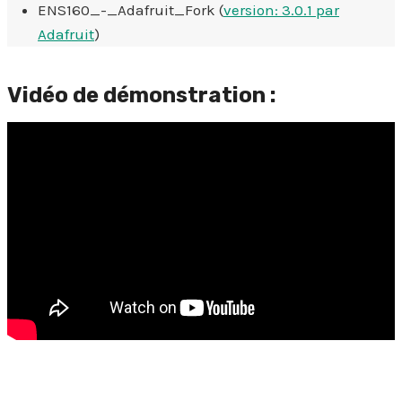
ENS160_-_Adafruit_Fork (
version: 3.0.1 par
Adafruit
)
Vidéo de démonstration :