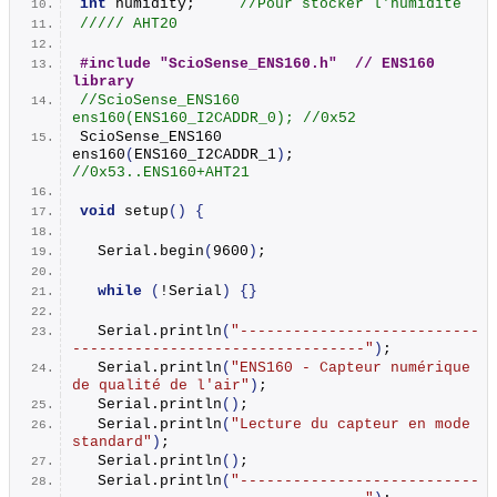
int
 humidity;     
//Pour stocker l'humidité
///// AHT20 
#include "ScioSense_ENS160.h"  // ENS160 
library
//ScioSense_ENS160      
ens160(ENS160_I2CADDR_0); //0x52
ScioSense_ENS160      
ens160
(
ENS160_I2CADDR_1
)
; 
//0x53..ENS160+AHT21
void
setup
()
{
  Serial.
begin
(
9600
)
;
while
(
!Serial
)
{}
  Serial.
println
(
"---------------------------
---------------------------------"
)
;
  Serial.
println
(
"ENS160 - Capteur numérique 
de qualité de l'air"
)
;
  Serial.
println
()
;
  Serial.
println
(
"Lecture du capteur en mode 
standard"
)
;
  Serial.
println
()
;
  Serial.
println
(
"---------------------------