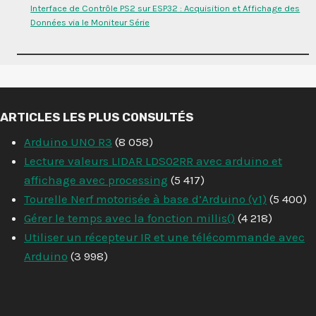
Interface de Contrôle PS2 sur ESP32 : Acquisition et Affichage des
Données via le Moniteur Série
ARTICLES LES PLUS CONSULTÉS
Arduino UNO R3
(8 058)
Lecture valeurs LIDAR LDS02RR avec arduino et
affichage avec processing
(5 417)
Tourelle Nerf motorisée à base d’Arduino (v1)
(5 400)
Gérer le temps avec la fonction millis()
(4 218)
Utiliser un récepteur IR et une télécommande avec
Arduino
(3 998)