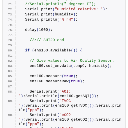
//Serial.println(" degrees F");
  Serial.
print
(
"Humidité relative: "
)
; 
  Serial.
print
(
humidity
)
; 
  Serial.
println
(
"% rH"
)
;
delay
(
1000
)
;
///// AHT20 end
if
(
ens160.
available
())
{
// Give values to Air Quality Sensor.
    ens160.
set_envdata
(
tempC, humidity
)
;
    ens160.
measure
(
true
)
;
    ens160.
measureRaw
(
true
)
;
    Serial.
print
(
"AQI: 
"
)
;Serial.
println
(
ens160.
getAQI
())
;
    Serial.
print
(
"TVOC: 
"
)
;Serial.
print
(
ens160.
getTVOC
())
;Serial.
prin
tln
(
"ppb"
)
;
    Serial.
print
(
"eCO2: 
"
)
;Serial.
print
(
ens160.
geteCO2
())
;Serial.
prin
tln
(
"ppm"
)
;