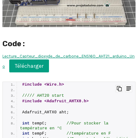
Code :
Lecture_Capteur_dioxyde_de_carbone_ENS160_AHT21_arduino_Un
Télécharger
o
#include <Wire.h>
///// AHT20 start
#include <Adafruit_AHTX0.h>
Adafruit_AHTX0 aht;
int
 tempC;        
//Pour stocker la 
température en °C
int
 tempF;        
//température en F