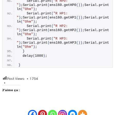
    Serial.
print
(
"R HP0: 
"
)
;Serial.
print
(
ens160.
getHP0
())
;Serial.
print
ln
(
"Ohm"
)
;
    Serial.
print
(
"R HP1: 
"
)
;Serial.
print
(
ens160.
getHP1
())
;Serial.
print
ln
(
"Ohm"
)
;
    Serial.
print
(
"R HP2: 
"
)
;Serial.
print
(
ens160.
getHP2
())
;Serial.
print
ln
(
"Ohm"
)
;
    Serial.
print
(
"R HP3: 
"
)
;Serial.
print
(
ens160.
getHP3
())
;Serial.
print
ln
(
"Ohm"
)
;
}
delay
(
1000
)
;
}
Post Views:
1 754
J’aime ça :