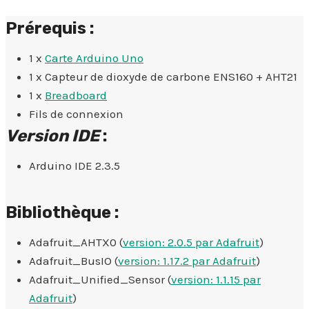
Prérequis :
1 x
Carte Arduino Uno
1 x Capteur de dioxyde de carbone ENS160 + AHT21
1 x
Breadboard
Fils de connexion
Version IDE
:
Arduino IDE 2.3.5
Bibliothèque :
Adafruit_AHTX0 (
version: 2.0.5 par Adafruit
)
Adafruit_BusIO (
version: 1.17.2 par Adafruit
)
Adafruit_Unified_Sensor (
version: 1.1.15 par
Adafruit
)