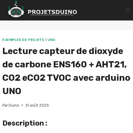
Aller
au
contenu
EXEMPLES DE PROJETS
|
UNO
Lecture capteur de dioxyde
de carbone ENS160 + AHT21,
CO2 eCO2 TVOC avec arduino
UNO
Par
Duino
31 août 2025
Description :