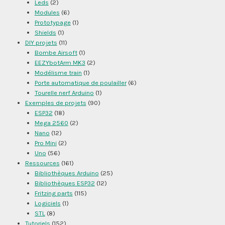
Leds
(2)
Modules
(6)
Prototypage
(1)
Shields
(1)
DIY projets
(11)
Bombe Airsoft
(1)
EEZYbotArm MK3
(2)
Modélisme train
(1)
Porte automatique de poulailler
(6)
Tourelle nerf Arduino
(1)
Exemples de projets
(90)
ESP32
(18)
Mega 2560
(2)
Nano
(12)
Pro Mini
(2)
Uno
(56)
Ressources
(161)
Bibliothèques Arduino
(25)
Bibliothèques ESP32
(12)
Fritzing parts
(115)
Logiciels
(1)
STL
(8)
Tutoriels
(152)