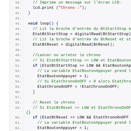
// Imprime un message sur l'écran LCD.
  lcd.
print
(
"Chrono :"
)
;
}
void
loop
()
{
// Lit la broche d'entrée du BtStartStop e
  EtatBtStartStop = 
digitalRead
(
BtStartStop
)
// Lit la broche d'entrée du BtReset et st
  EtatBtReset = 
digitalRead
(
BtReset
)
;
//Lancer ou arreter le chrono
// Si EtatBtStartStop == LOW et EtatBouton
if
(
EtatBtStartStop == LOW && EtatBoutonAp
// La variable EtatBoutonAppuyer prend l
    EtatBoutonAppuyer = 1;
// Si EtatChronoOnOFF = 0 alors EtatChro
    EtatChronoOnOFF = !EtatChronoOnOFF;
}
// Reset le chrono
// Si EtatBtReset == LOW et EtatChronoOnOF
{}
if
(
EtatBtReset == LOW && EtatChronoOnOFF 
// La variable EtatBoutonAppuyer prend l
    EtatBoutonAppuyer = 1;