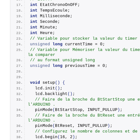
int
 EtatChronoOnOFF;
int
 TempsEcoule;
int
 Milliseconde;
int
 Seconde;
int
 Minute;
int
 Heure;
// Variable pour stocker la valeur du timer 
unsigned
long
 currentTime = 0;
// Variable pour Mémoriser la valeur du time
la comparer
// au format unsigned long
unsigned
long
 previousTime = 0;
void
setup
()
{
  lcd.
init
()
;   
  lcd.
backlight
()
;
// Faire de la broche du BtStartStop une e
l'ARDUINO .
pinMode
(
BtStartStop, INPUT_PULLUP
)
;
// Faire de la broche du BtReset une entré
l'ARDUINO .
pinMode
(
BtReset, INPUT_PULLUP
)
;
// Configurez le nombre de colonnes et de 
  lcd.
begin
(
16, 2
)
;