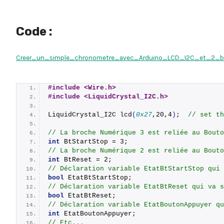
Code :
Creer_un_simple_chronometre_avec_Arduino_LCD_I2C_et_2_b
#include <Wire.h> 
#include <LiquidCrystal_I2C.h>
LiquidCrystal_I2C 
lcd
(
0x27
,20,4
)
;  
// set th
// La broche Numérique 3 est reliée au Bouto
int
 BtStartStop = 3;
// La broche Numérique 2 est reliée au Bouto
int
 BtReset = 2;
// Déclaration variable EtatBtStartStop qui 
bool
 EtatBtStartStop;
// Déclaration variable EtatBtReset qui va s
bool
 EtatBtReset;
// Déclaration variable EtatBoutonAppuyer qu
int
 EtatBoutonAppuyer;
// Etc...