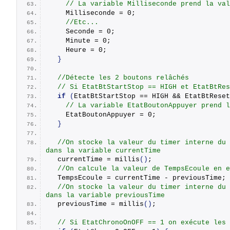
// La variable Milliseconde prend la val
    Milliseconde = 0;
//Etc...
    Seconde = 0;
    Minute = 0;
    Heure = 0;
}
//Détecte les 2 boutons relâchés
// Si EtatBtStartStop == HIGH et EtatBtRes
if
(
EtatBtStartStop == HIGH && EtatBtReset
// La variable EtatBoutonAppuyer prend l
    EtatBoutonAppuyer = 0;
}
//On stocke la valeur du timer interne du 
dans la variable currentTime
  currentTime = 
millis
()
;
//On calcule la valeur de TempsEcoule en e
  TempsEcoule = currentTime - previousTime;
//On stocke la valeur du timer interne du 
dans la variable previousTime
  previousTime = 
millis
()
;
// Si EtatChronoOnOFF == 1 on exécute les 