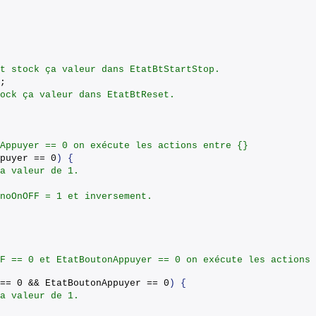
t stock ça valeur dans EtatBtStartStop.
;
ock ça valeur dans EtatBtReset.
Appuyer == 0 on exécute les actions entre {}
puyer == 0
)
{
a valeur de 1.
noOnOFF = 1 et inversement.
F == 0 et EtatBoutonAppuyer == 0 on exécute les actions 
== 0 && EtatBoutonAppuyer == 0
)
{
a valeur de 1.