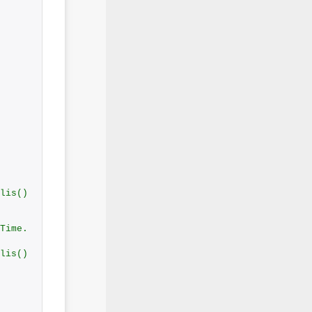
lis() 
Time.
lis() 