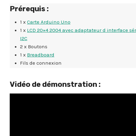
Prérequis :
1 x
Carte Arduino Uno
1 x
LCD 20×4 2004 avec adaptateur d interface séri
I2C
2 x Boutons
1 x
Breadboard
Fils de connexion
Vidéo de démonstration :