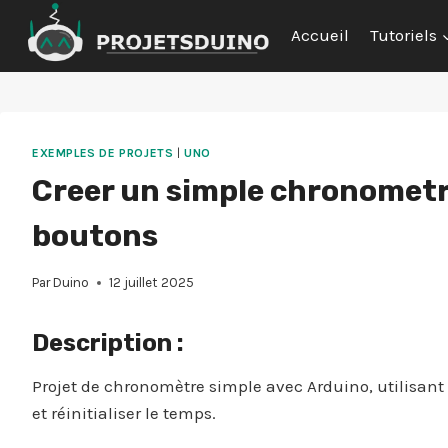
Aller
Accueil
Tutoriels
au
contenu
EXEMPLES DE PROJETS
|
UNO
Creer un simple chronometr
boutons
Par
Duino
12 juillet 2025
Description :
Projet de chronomètre simple avec Arduino, utilisan
et réinitialiser le temps.