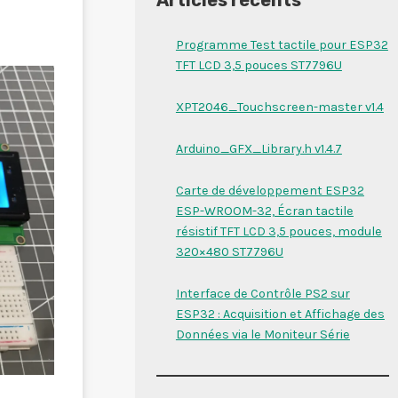
Programme Test tactile pour ESP32
TFT LCD 3,5 pouces ST7796U
XPT2046_Touchscreen-master v1.4
Arduino_GFX_Library.h v1.4.7
Carte de développement ESP32
ESP-WROOM-32, Écran tactile
résistif TFT LCD 3,5 pouces, module
320×480 ST7796U
Interface de Contrôle PS2 sur
ESP32 : Acquisition et Affichage des
Données via le Moniteur Série