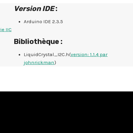
Version IDE
:
Arduino IDE 2.3.5
e IIC
Bibliothèque :
LiquidCrystal_I2C.h(
version: 1.1.4 par
johnrickman
)