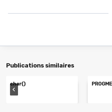
Publications similaires
char()
PROGM