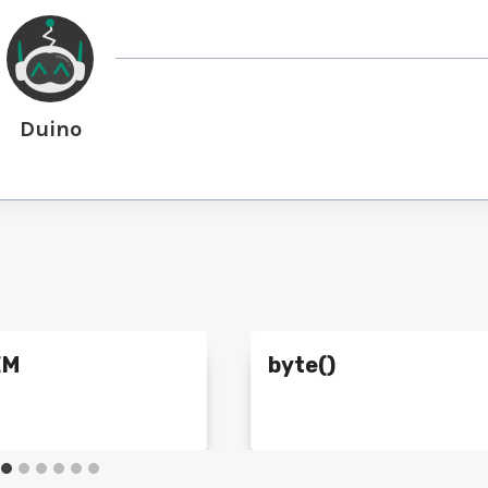
Duino
EM
byte()