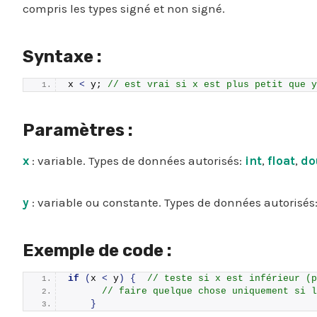
compris les types signé et non signé.
Syntaxe :
x 
<
 y; 
// est vrai si x est plus petit que y
Paramètres :
x
: variable. Types de données autorisés:
int
,
float
,
do
y
: variable ou constante. Types de données autorisés
Exemple de code :
if
(
x 
<
 y
)
{
// teste si x est inférieur (p
// faire quelque chose uniquement si l
}