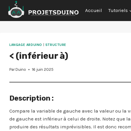
Aller
Accueil
Tutoriels
au
contenu
LANGAGE ARDUINO
|
STRUCTURE
< (inférieur à)
Par
Duino
16 juin 2025
Description :
Compare la variable de gauche avec la valeur ou la va
de gauche est inférieur à celui de droite. Notez que 
produire des résultats imprévisibles. Il est donc r