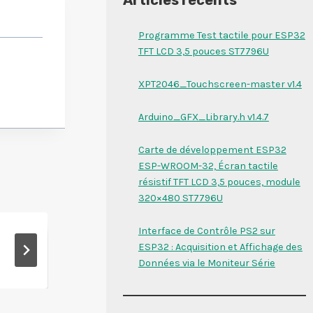
Programme Test tactile pour ESP32
TFT LCD 3,5 pouces ST7796U
XPT2046_Touchscreen-master v1.4
Arduino_GFX_Library.h v1.4.7
Carte de développement ESP32
ESP-WROOM-32, Écran tactile
résistif TFT LCD 3,5 pouces, module
320×480 ST7796U
Interface de Contrôle PS2 sur
float()
ESP32 : Acquisition et Affichage des
Données via le Moniteur Série