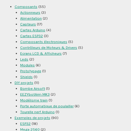
Composants
(55)
Actionneurs
(3)
Alimentation
(2)
Capteurs
(17)
Cartes Arduino
(4)
Cartes ESP32
(3)
Composants électroniques
(5)
Contrôleurs de Moteurs & Drivers
(5)
Ecrans LCD & Afficheurs
(7)
Leds
(2)
Modules
(6)
Prototypage
(1)
Shields
(1)
DIY projets
(11)
Bombe Airsoft
(1)
EEZYbotArm MK3
(2)
Modélisme train
(1)
Porte automatique de poulailler
(6)
Tourelle nerf Arduino
(1)
Exemples de projets
(90)
ESP32
(18)
Mega 2560
(2)