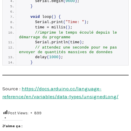
      Serial.
begin
(
9600
)
;
}
void
loop
()
{
      Serial.
print
(
"Time: "
)
;
      time = 
millis
()
;
//imprime le temps écoulé depuis le 
démarrage du programme
      Serial.
println
(
time
)
;
// attendez une seconde pour ne pas 
envoyer de quantités massives de données
delay
(
1000
)
;
}
Source :
https://docs.arduino.cc/language-
reference/en/variables/data-types/unsignedLong/
Post Views:
899
J’aime ça :