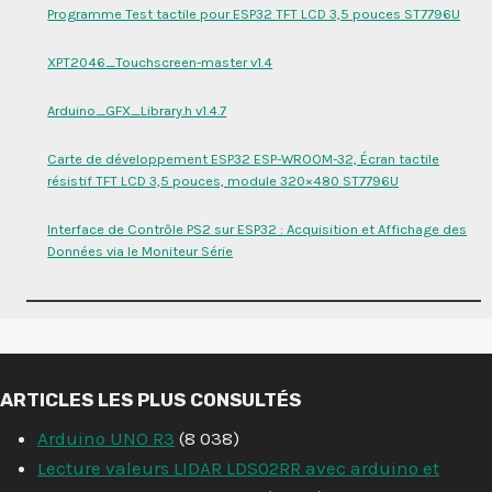
Programme Test tactile pour ESP32 TFT LCD 3,5 pouces ST7796U
XPT2046_Touchscreen-master v1.4
Arduino_GFX_Library.h v1.4.7
Carte de développement ESP32 ESP-WROOM-32, Écran tactile
résistif TFT LCD 3,5 pouces, module 320×480 ST7796U
Interface de Contrôle PS2 sur ESP32 : Acquisition et Affichage des
Données via le Moniteur Série
ARTICLES LES PLUS CONSULTÉS
Arduino UNO R3
(8 038)
Lecture valeurs LIDAR LDS02RR avec arduino et