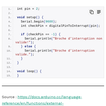
int pin = 
2
;
void
setup
()
{
  Serial.
begin
(
9600
)
;
  int checkPin = 
digitalPinToInterrupt
(
pin
)
;
if
(
checkPin == 
-1
)
{
    Serial.
println
(
"Broche d'interruption non 
valide!"
)
;
}
else
{
    Serial.
println
(
"Broche d'interruption 
valide."
)
;
}
}
void
loop
()
{
}
Source :
https://docs.arduino.cc/language-
reference/en/functions/external-