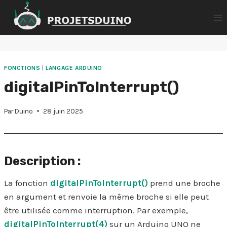
Aller
au
contenu
FONCTIONS
|
LANGAGE ARDUINO
digitalPinToInterrupt()
Par
Duino
28 juin 2025
Description :
La fonction
digitalPinToInterrupt()
prend une broche
en argument et renvoie la même broche si elle peut
être utilisée comme interruption. Par exemple,
digitalPinToInterrupt(4)
sur un Arduino UNO ne