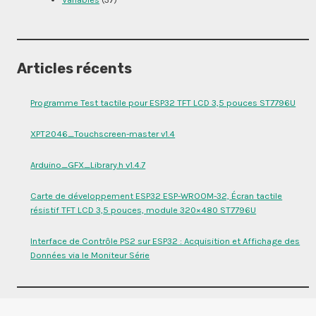
Articles récents
Programme Test tactile pour ESP32 TFT LCD 3,5 pouces ST7796U
XPT2046_Touchscreen-master v1.4
Arduino_GFX_Library.h v1.4.7
Carte de développement ESP32 ESP-WROOM-32, Écran tactile
résistif TFT LCD 3,5 pouces, module 320×480 ST7796U
Interface de Contrôle PS2 sur ESP32 : Acquisition et Affichage des
Données via le Moniteur Série