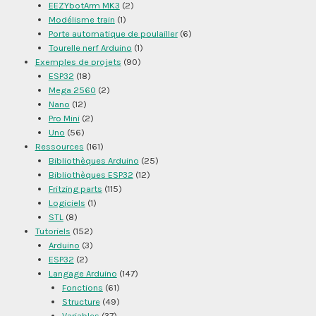
EEZYbotArm MK3
(2)
Modélisme train
(1)
Porte automatique de poulailler
(6)
Tourelle nerf Arduino
(1)
Exemples de projets
(90)
ESP32
(18)
Mega 2560
(2)
Nano
(12)
Pro Mini
(2)
Uno
(56)
Ressources
(161)
Bibliothèques Arduino
(25)
Bibliothèques ESP32
(12)
Fritzing parts
(115)
Logiciels
(1)
STL
(8)
Tutoriels
(152)
Arduino
(3)
ESP32
(2)
Langage Arduino
(147)
Fonctions
(61)
Structure
(49)
Variables
(37)