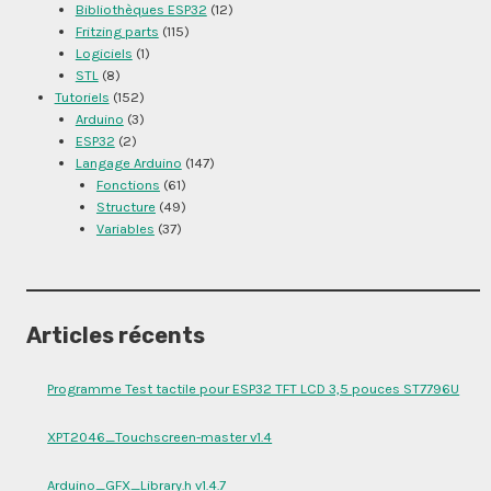
Bibliothèques ESP32
(12)
Fritzing parts
(115)
Logiciels
(1)
STL
(8)
Tutoriels
(152)
Arduino
(3)
ESP32
(2)
Langage Arduino
(147)
Fonctions
(61)
Structure
(49)
Variables
(37)
Articles récents
Programme Test tactile pour ESP32 TFT LCD 3,5 pouces ST7796U
XPT2046_Touchscreen-master v1.4
Arduino_GFX_Library.h v1.4.7