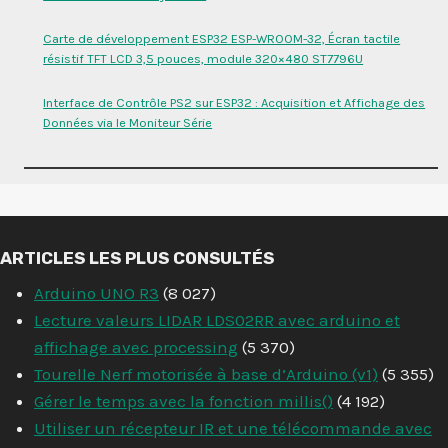
Carte de développement ESP32 ESP-WROOM-32, Écran tactile
résistif TFT LCD 3,5 pouces, module 320×480 ST7796U
Interface de Contrôle PS2 sur ESP32 : Acquisition et Affichage des
Données via le Moniteur Série
ARTICLES LES PLUS CONSULTÉS
Arduino UNO R3
(8 027)
Lecture valeurs LIDAR LDS02RR avec arduino et
affichage avec processing
(5 370)
Tourelle Nerf motorisée à base d’Arduino (v1)
(5 355)
Gérer le temps avec la fonction millis()
(4 192)
Utiliser un récepteur IR et une télécommande avec