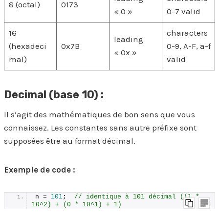
8 (octal)
0173
« 0 »
0-7 valid
16
characters
leading
(hexadeci
0x7B
0-9, A-F, a-f
« 0x »
mal)
valid
Decimal (base 10) :
Il s’agit des mathématiques de bon sens que vous
connaissez. Les constantes sans autre préfixe sont
supposées être au format décimal.
Exemple de code :
n = 
101
;  
// identique à 101 décimal ((1 * 
10^2) + (0 * 10^1) + 1)