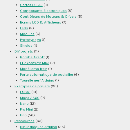
Cartes ESP32
(3)
Composants électroniques
(5)
Contrôleurs de Moteurs & Drivers
(5)
Ecrans LCD & Afficheurs
(7)
Leds
(2)
Modules
(6)
Prototypage
(1)
Shields
(1)
DIY projets
(11)
Bombe Airsoft
(1)
EEZYbotArm MK3
(2)
Modélisme train
(1)
Porte automatique de poulailler
(6)
Tourelle nerf Arduino
(1)
Exemples de projets
(90)
ESP32
(18)
Mega 2560
(2)
Nano
(12)
Pro Mini
(2)
Uno
(56)
Ressources
(161)
Bibliothèques Arduino
(25)