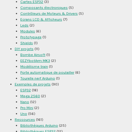
Cartes ESP32
(3)
Composants électroniques
(5)
Contrôleurs de Moteurs & Drivers
(5)
Ecrans LCD & Afficheurs
(7)
Leds
(2)
Modules
(6)
Prototypage
(1)
Shields
(1)
DIY projets
(11)
Bombe Airsoft
(1)
EEZYbotArm MK3
(2)
Modélisme train
(1)
Porte automatique de poulailler
(6)
Tourelle nerf Arduino
(1)
Exemples de projets
(90)
ESP32
(18)
Mega 2560
(2)
Nano
(12)
Pro Mini
(2)
Uno
(56)
Ressources
(161)
Bibliothèques Arduino
(25)
Bibliothèques ESP32
(12)