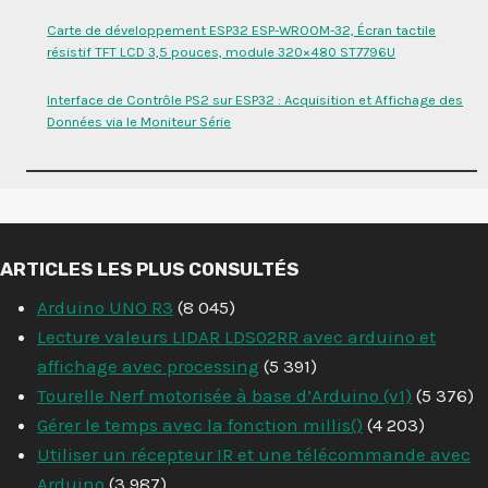
Carte de développement ESP32 ESP-WROOM-32, Écran tactile
résistif TFT LCD 3,5 pouces, module 320×480 ST7796U
Interface de Contrôle PS2 sur ESP32 : Acquisition et Affichage des
Données via le Moniteur Série
ARTICLES LES PLUS CONSULTÉS
Arduino UNO R3
(8 045)
Lecture valeurs LIDAR LDS02RR avec arduino et
affichage avec processing
(5 391)
Tourelle Nerf motorisée à base d’Arduino (v1)
(5 376)
Gérer le temps avec la fonction millis()
(4 203)
Utiliser un récepteur IR et une télécommande avec
Arduino
(3 987)