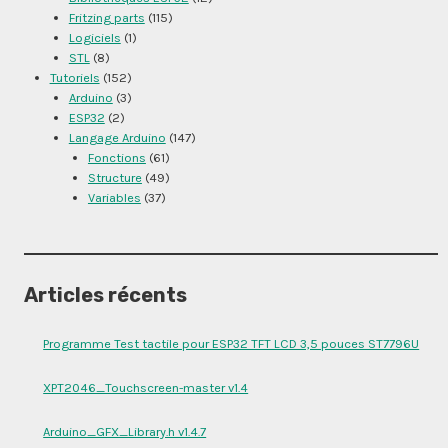
Fritzing parts
(115)
Logiciels
(1)
STL
(8)
Tutoriels
(152)
Arduino
(3)
ESP32
(2)
Langage Arduino
(147)
Fonctions
(61)
Structure
(49)
Variables
(37)
Articles récents
Programme Test tactile pour ESP32 TFT LCD 3,5 pouces ST7796U
XPT2046_Touchscreen-master v1.4
Arduino_GFX_Library.h v1.4.7