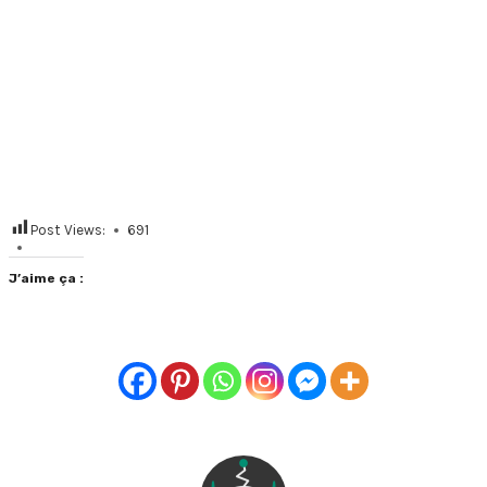
Post Views:
691
J’aime ça :