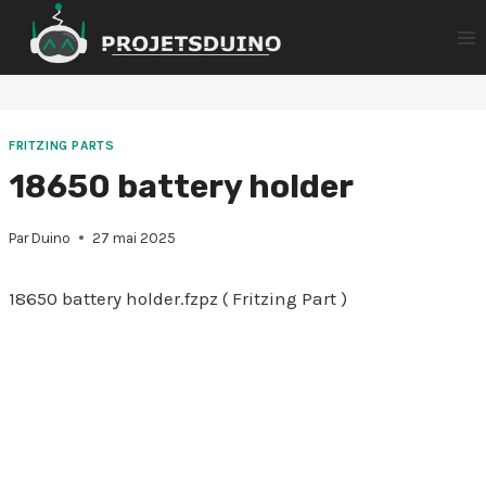
Aller
au
contenu
FRITZING PARTS
18650 battery holder
Par
Duino
27 mai 2025
18650 battery holder.fzpz ( Fritzing Part )