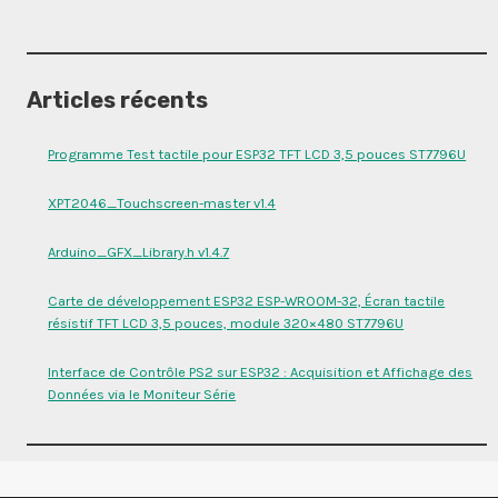
Articles récents
Programme Test tactile pour ESP32 TFT LCD 3,5 pouces ST7796U
XPT2046_Touchscreen-master v1.4
Arduino_GFX_Library.h v1.4.7
Carte de développement ESP32 ESP-WROOM-32, Écran tactile
résistif TFT LCD 3,5 pouces, module 320×480 ST7796U
Interface de Contrôle PS2 sur ESP32 : Acquisition et Affichage des
Données via le Moniteur Série