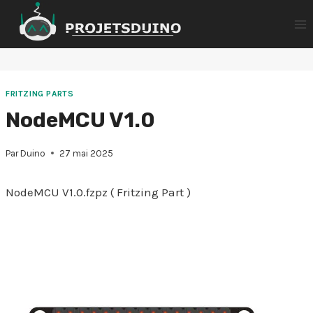
Aller
au
contenu
FRITZING PARTS
NodeMCU V1.0
Par
Duino
27 mai 2025
NodeMCU V1.0.fzpz ( Fritzing Part )