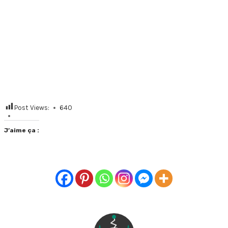
Post Views:
640
J’aime ça :