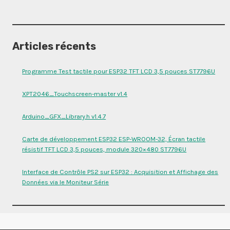
Articles récents
Programme Test tactile pour ESP32 TFT LCD 3,5 pouces ST7796U
XPT2046_Touchscreen-master v1.4
Arduino_GFX_Library.h v1.4.7
Carte de développement ESP32 ESP-WROOM-32, Écran tactile
résistif TFT LCD 3,5 pouces, module 320×480 ST7796U
Interface de Contrôle PS2 sur ESP32 : Acquisition et Affichage des
Données via le Moniteur Série