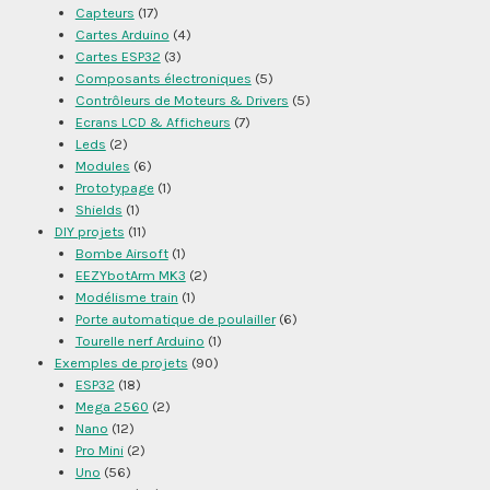
Capteurs
(17)
Cartes Arduino
(4)
Cartes ESP32
(3)
Composants électroniques
(5)
Contrôleurs de Moteurs & Drivers
(5)
Ecrans LCD & Afficheurs
(7)
Leds
(2)
Modules
(6)
Prototypage
(1)
Shields
(1)
DIY projets
(11)
Bombe Airsoft
(1)
EEZYbotArm MK3
(2)
Modélisme train
(1)
Porte automatique de poulailler
(6)
Tourelle nerf Arduino
(1)
Exemples de projets
(90)
ESP32
(18)
Mega 2560
(2)
Nano
(12)
Pro Mini
(2)
Uno
(56)