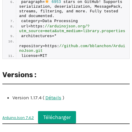
paragraph=
6953
 stars on GitHub! Supports 
serialization, deserialization, MessagePack, 
streams, filtering, and more. Fully tested 
and documented.
category=Data Processing
url=https:
//arduinojson.org/?
utm_source=meta&utm_medium=library.properties
architectures=*
repository=https:
//github.com/bblanchon/Ardui
noJson.git
license=MIT
Versions :
Version 1.17.4 (
Détails
)
Télécharger
ArduinoJson 7.4.2