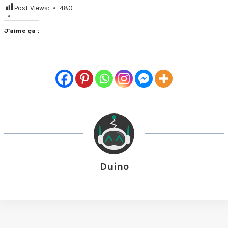
Post Views:
480
J’aime ça :
Duino