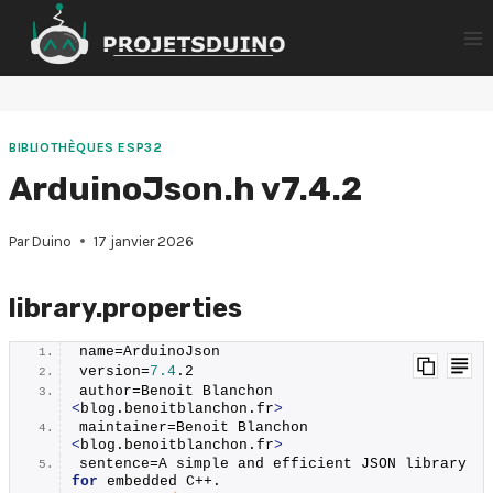
Aller
au
contenu
BIBLIOTHÈQUES ESP32
ArduinoJson.h v7.4.2
Par
Duino
17 janvier 2026
library.properties
name=ArduinoJson
version=
7.4
.
2
author=Benoit Blanchon 
<
blog.
benoitblanchon
.
fr
>
maintainer=Benoit Blanchon 
<
blog.
benoitblanchon
.
fr
>
sentence=A simple and efficient JSON library 
for
 embedded C++.