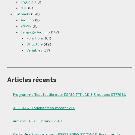
Logiciels
(1)
STL
(8)
Tutoriels
(152)
Arduino
(3)
ESP32
(2)
Langage Arduino
(147)
Fonctions
(61)
Structure
(49)
Variables
(37)
Articles récents
Programme Test tactile pour ESP32 TFT LCD 3,5 pouces ST7796U
XPT2046_Touchscreen-master v1.4
Arduino_GFX_Library.h v1.4.7
Carte de développement ESP32 ESP-WROOM-32, Écran tactile