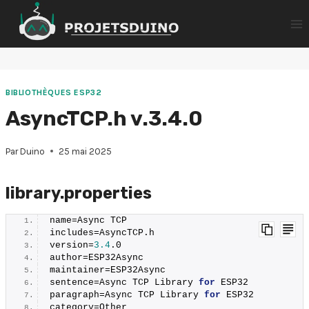
Aller
au
contenu
BIBLIOTHÈQUES ESP32
AsyncTCP.h v.3.4.0
Par
Duino
25 mai 2025
library.properties
name=Async TCP
includes=AsyncTCP.
h
version=
3.4
.
0
author=ESP32Async
maintainer=ESP32Async
sentence=Async TCP Library 
for
 ESP32
paragraph=Async TCP Library 
for
 ESP32
category=Other