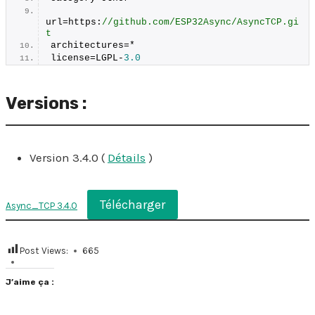
url=https:
//github.com/ESP32Async/AsyncTCP.gi
t
architectures=*
license=LGPL-
3.0
Versions :
Version 3.4.0 (
Détails
)
Télécharger
Async_TCP 3.4.0
Post Views:
665
J’aime ça :