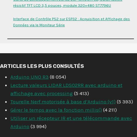
résistif TFT LCD 3,5 pouces, module 320×480 ST7796U
Interface de Contrôle PS2 sur ESP32 : Acquisition et Affichage des
Données via le Moniteur Série
ARTICLES LES PLUS CONSULTÉS
Arduino UNO R3
(8 054)
Lecture valeurs LIDAR LDS02RR avec arduino et
affichage avec processing
(5 413)
Tourelle Nerf motorisée à base d’Arduino (v1)
(5 393)
Gérer le temps avec la fonction millis()
(4 211)
Utiliser un récepteur IR et une télécommande avec
Arduino
(3 994)