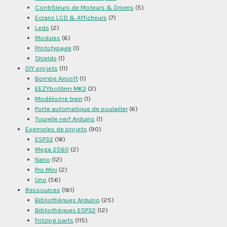
Contrôleurs de Moteurs & Drivers
(5)
Ecrans LCD & Afficheurs
(7)
Leds
(2)
Modules
(6)
Prototypage
(1)
Shields
(1)
DIY projets
(11)
Bombe Airsoft
(1)
EEZYbotArm MK3
(2)
Modélisme train
(1)
Porte automatique de poulailler
(6)
Tourelle nerf Arduino
(1)
Exemples de projets
(90)
ESP32
(18)
Mega 2560
(2)
Nano
(12)
Pro Mini
(2)
Uno
(56)
Ressources
(161)
Bibliothèques Arduino
(25)
Bibliothèques ESP32
(12)
Fritzing parts
(115)