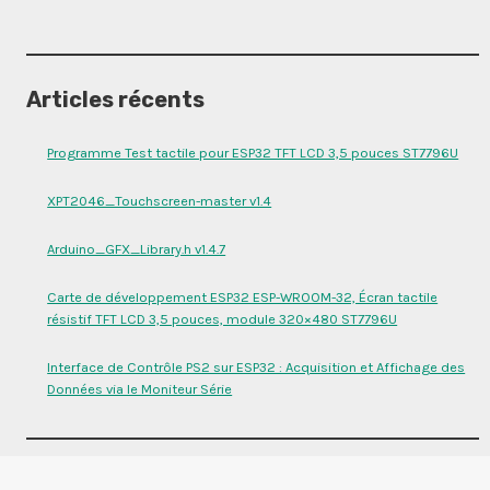
Articles récents
Programme Test tactile pour ESP32 TFT LCD 3,5 pouces ST7796U
XPT2046_Touchscreen-master v1.4
Arduino_GFX_Library.h v1.4.7
Carte de développement ESP32 ESP-WROOM-32, Écran tactile
résistif TFT LCD 3,5 pouces, module 320×480 ST7796U
Interface de Contrôle PS2 sur ESP32 : Acquisition et Affichage des
Données via le Moniteur Série