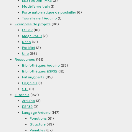
EEZYbotArm MK3
(2)
Modélisme train
(1)
Porte automatique de poulailler
(6)
Tourelle nerf Arduino
(1)
Exemples de projets
(90)
ESP32
(18)
Mega 2560
(2)
Nano
(12)
Pro Mini
(2)
Uno
(56)
Ressources
(161)
Bibliothèques Arduino
(25)
Bibliothèques ESP32
(12)
Fritzing parts
(115)
Logiciels
(1)
STL
(8)
Tutoriels
(152)
Arduino
(3)
ESP32
(2)
Langage Arduino
(147)
Fonctions
(61)
Structure
(49)
Variables
(37)