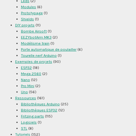
Leds
(2)
Modules
(6)
Prototypage
(1)
Shields
(1)
DIY projets
(11)
Bombe Airsoft
(1)
EEZYbotArm MK3
(2)
Modélisme train
(1)
Porte automatique de poulailler
(6)
Tourelle nerf Arduino
(1)
Exemples de projets
(90)
ESP32
(18)
Mega 2560
(2)
Nano
(12)
Pro Mini
(2)
Uno
(56)
Ressources
(161)
Bibliothèques Arduino
(25)
Bibliothèques ESP32
(12)
Fritzing parts
(115)
Logiciels
(1)
STL
(8)
Tutoriels
(152)