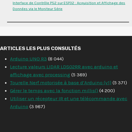
Interface de Contrôle PS2 sur ESP32 : Acquisition et Affichage des
Données via le Moniteur Série
ARTICLES LES PLUS CONSULTÉS
Arduino UNO R3
(8 044)
Lecture valeurs LIDAR LDS02RR avec arduino et
affichage avec processing
(5 389)
Tourelle Nerf motorisée à base d’Arduino (v1)
(5 371)
Gérer le temps avec la fonction millis()
(4 200)
Utiliser un récepteur IR et une télécommande avec
Arduino
(3 987)