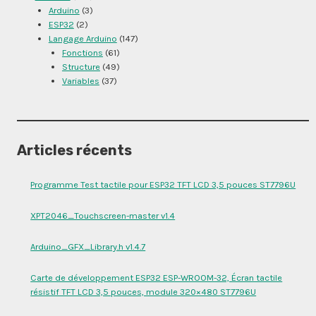
Arduino
(3)
ESP32
(2)
Langage Arduino
(147)
Fonctions
(61)
Structure
(49)
Variables
(37)
Articles récents
Programme Test tactile pour ESP32 TFT LCD 3,5 pouces ST7796U
XPT2046_Touchscreen-master v1.4
Arduino_GFX_Library.h v1.4.7
Carte de développement ESP32 ESP-WROOM-32, Écran tactile
résistif TFT LCD 3,5 pouces, module 320×480 ST7796U