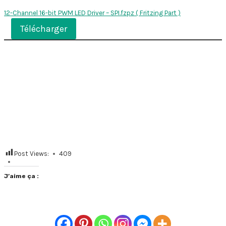
12-Channel 16-bit PWM LED Driver – SPI.fzpz ( Fritzing Part )
Télécharger
Post Views:
409
J’aime ça :