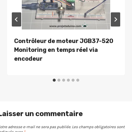
Contrôleur de moteur JGB37-520
Monitoring en temps réel via
encodeur
Laisser un commentaire
otre adresse e-mail ne sera pas publiée.
Les champs obligatoires sont
ndiqués avec
*