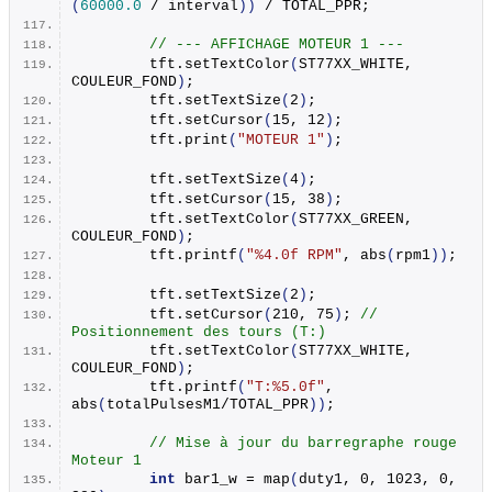
(
60000.0
 / interval
))
 / TOTAL_PPR;
// --- AFFICHAGE MOTEUR 1 ---
        tft.
setTextColor
(
ST77XX_WHITE, 
COULEUR_FOND
)
;
        tft.
setTextSize
(
2
)
;
        tft.
setCursor
(
15, 12
)
;
        tft.
print
(
"MOTEUR 1"
)
;
        tft.
setTextSize
(
4
)
;
        tft.
setCursor
(
15, 38
)
;
        tft.
setTextColor
(
ST77XX_GREEN, 
COULEUR_FOND
)
;
        tft.
printf
(
"%4.0f RPM"
, 
abs
(
rpm1
))
;
        tft.
setTextSize
(
2
)
;
        tft.
setCursor
(
210, 75
)
; 
// 
Positionnement des tours (T:)
        tft.
setTextColor
(
ST77XX_WHITE, 
COULEUR_FOND
)
;
        tft.
printf
(
"T:%5.0f"
, 
abs
(
totalPulsesM1/TOTAL_PPR
))
;
// Mise à jour du barregraphe rouge 
Moteur 1
int
 bar1_w = 
map
(
duty1, 0, 1023, 0, 