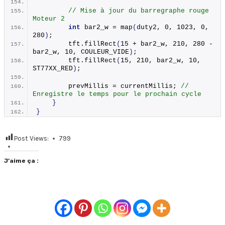
// Mise à jour du barregraphe rouge 
Moteur 2
int
 bar2_w = 
map
(
duty2, 0, 1023, 0, 
280
)
;
        tft.
fillRect
(
15 + bar2_w, 210, 280 - 
bar2_w, 10, COULEUR_VIDE
)
; 
        tft.
fillRect
(
15, 210, bar2_w, 10, 
ST77XX_RED
)
; 
        prevMillis = currentMillis; 
// 
Enregistre le temps pour le prochain cycle
}
}
Post Views:
799
J’aime ça :