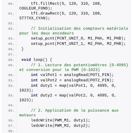
    tft.
fillRect
(
5, 120, 310, 108, 
COULEUR_FOND
)
;
    tft.
drawRect
(
5, 120, 310, 108, 
ST77XX_CYAN
)
;
// Initialisation des compteurs matériels 
pour les deux encodeurs
setup_pcnt
(
PCNT_UNIT_0, M1_PHA, M1_PHB
)
;
setup_pcnt
(
PCNT_UNIT_1, M2_PHA, M2_PHB
)
;
}
void
loop
()
{
// 1. Lecture des potentiomètres (0-4095) 
et conversion pour le PWM (0-1023)
int
 valPot1 = 
analogRead
(
POT1_PIN
)
;
int
 valPot2 = 
analogRead
(
POT2_PIN
)
;
int
 duty1 = 
map
(
valPot1, 0, 4095, 0, 
1023
)
;
int
 duty2 = 
map
(
valPot2, 0, 4095, 0, 
1023
)
;
// 2. Application de la puissance aux 
moteurs
ledcWrite
(
PWM_M1, duty1
)
;
ledcWrite
(
PWM_M2, duty2
)
;