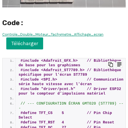
Code :
Controle_Double_Moteur_Tachymetre_Affichage_ecran
Télécharger
#include <Adafruit_GFX.h>    // Bibliothèque 
de base pour les graphismes
#include <Adafruit_ST7789.h> // Bibliothèque 
spécifique pour l'écran ST7789
#include <SPI.h>             // Communication 
série haute vitesse avec l'écran
#include "driver/pcnt.h"     // Driver ESP32 
pour le compteur d'impulsions matériel
// --- CONFIGURATION ÉCRAN GMT020 (ST7789) --
-
#define TFT_CS    5          // Pin Chip 
Select
#define TFT_RST   4          // Pin Reset
#define TFT_DC    27         // Pin 