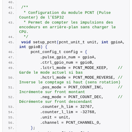
/**
 * Configuration du module PCNT (Pulse 
Counter) de l'ESP32
 * Permet de compter les impulsions des 
encodeurs en arrière-plan sans charger le 
CPU.
 */
void
setup_pcnt
(
pcnt_unit_t unit, 
int
 gpioA, 
int
 gpioB
)
{
    pcnt_config_t config = 
{
        .pulse_gpio_num = gpioA,
        .ctrl_gpio_num = gpioB,
        .lctrl_mode = PCNT_MODE_KEEP,    
// 
Garde le mode actuel si bas
        .hctrl_mode = PCNT_MODE_REVERSE, 
// 
Inverse le comptage si haut (sens rotation)
        .pos_mode = PCNT_COUNT_INC,      
// 
Incrémente sur front montant
        .neg_mode = PCNT_COUNT_DEC,      
// 
Décrémente sur front descendant
        .counter_h_lim = 32767,
        .counter_l_lim = -32768,
        .unit = unit,
        .channel = PCNT_CHANNEL_0,
}
;