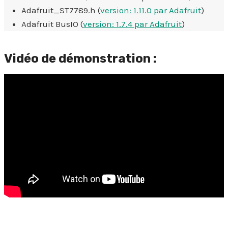
Adafruit_ST7789.h (
version: 1.11.0 par Adafruit
)
Adafruit BusIO (
version: 1.7.4 par Adafruit
)
Vidéo de démonstration :