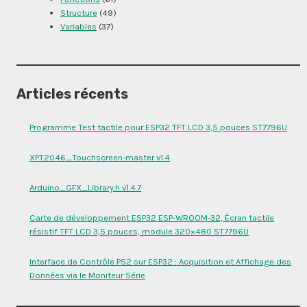
Structure
(49)
Variables
(37)
Articles récents
Programme Test tactile pour ESP32 TFT LCD 3,5 pouces ST7796U
XPT2046_Touchscreen-master v1.4
Arduino_GFX_Library.h v1.4.7
Carte de développement ESP32 ESP-WROOM-32, Écran tactile
résistif TFT LCD 3,5 pouces, module 320×480 ST7796U
Interface de Contrôle PS2 sur ESP32 : Acquisition et Affichage des
Données via le Moniteur Série