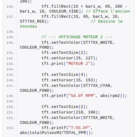
280
)
;
        tft.
fillRect
(
15 + bar1_w, 95, 280 - 
bar1_w, 10, COULEUR_VIDE
)
; 
// Efface l'ancien
        tft.
fillRect
(
15, 95, bar1_w, 10, 
ST77XX_RED
)
;                 
// Dessine le 
nouveau
// --- AFFICHAGE MOTEUR 2 ---
        tft.
setTextColor
(
ST77XX_WHITE, 
COULEUR_FOND
)
;
        tft.
setTextSize
(
2
)
;
        tft.
setCursor
(
15, 127
)
;
        tft.
print
(
"MOTEUR 2"
)
;
        tft.
setTextSize
(
4
)
;
        tft.
setCursor
(
15, 153
)
;
        tft.
setTextColor
(
ST77XX_CYAN, 
COULEUR_FOND
)
;
        tft.
printf
(
"%4.0f RPM"
, 
abs
(
rpm2
))
;
        tft.
setTextSize
(
2
)
;
        tft.
setCursor
(
210, 190
)
; 
        tft.
setTextColor
(
ST77XX_WHITE, 
COULEUR_FOND
)
;
        tft.
printf
(
"T:%5.0f"
, 
abs
(
totalPulsesM2/TOTAL_PPR
))
;