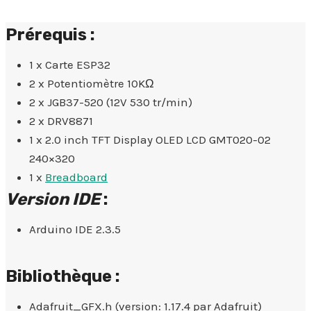
Prérequis :
1 x Carte ESP32
2 x Potentiomètre 10KΩ
2 x JGB37-520 (12V 530 tr/min)
2 x DRV8871
1 x 2.0 inch TFT Display OLED LCD GMT020-02
240×320
1 x
Breadboard
Version IDE
:
Arduino IDE 2.3.5
Bibliothèque :
Adafruit_GFX.h (version: 1.17.4 par Adafruit)