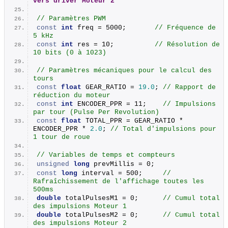
vers driver Moteur 2
// Paramètres PWM
const
int
 freq = 5000;       
// Fréquence de 
5 kHz
const
int
 res = 10;          
// Résolution de 
10 bits (0 à 1023)
// Paramètres mécaniques pour le calcul des 
tours
const
float
 GEAR_RATIO = 
19.0
; 
// Rapport de 
réduction du moteur
const
int
 ENCODER_PPR = 11;    
// Impulsions 
par tour (Pulse Per Revolution)
const
float
 TOTAL_PPR = GEAR_RATIO * 
ENCODER_PPR * 
2.0
; 
// Total d'impulsions pour 
1 tour de roue
// Variables de temps et compteurs
unsigned
long
 prevMillis = 0;
const
long
 interval = 500;     
// 
Rafraîchissement de l'affichage toutes les 
500ms
double
 totalPulsesM1 = 0;      
// Cumul total 
des impulsions Moteur 1
double
 totalPulsesM2 = 0;      
// Cumul total 
des impulsions Moteur 2