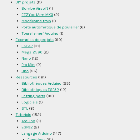
DIY projets
(11)
Bombe Airsoft
(1)
EEZYbotArm MK3
(2)
Modélisme train
(1)
Porte automatique de poulailler
(6)
Tourelle nerf Arduino
(1)
Exemples de projets
(90)
ESP32
(18)
Mega 2560
(2)
Nano
(12)
Pro Mini
(2)
Uno
(56)
Ressources
(161)
Bibliothèques Arduino
(25)
Bibliothèques ESP32
(12)
Fritzing parts
(115)
Logiciels
(1)
STL
(8)
Tutoriels
(152)
Arduino
(3)
ESP32
(2)
Langage Arduino
(147)
Fonctions
(61)