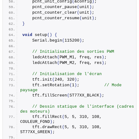
pcnt_unit_config
(
&config
)
;
pcnt_counter_pause
(
unit
)
;
pcnt_counter_clear
(
unit
)
;
pcnt_counter_resume
(
unit
)
;
}
void
setup
()
{
    Serial.
begin
(
115200
)
;
// Initialisation des sorties PWM
ledcAttach
(
PWM_M1, freq, res
)
;
ledcAttach
(
PWM_M2, freq, res
)
;
// Initialisation de l'écran
    tft.
init
(
240, 320
)
;           
    tft.
setRotation
(
1
)
;          
// Mode 
paysage
    tft.
fillScreen
(
ST77XX_BLACK
)
;
// Dessin statique de l'interface (cadres 
des moteurs)
    tft.
fillRect
(
5, 5, 310, 108, 
COULEUR_FOND
)
;
    tft.
drawRect
(
5, 5, 310, 108, 
ST77XX_GREEN
)
;