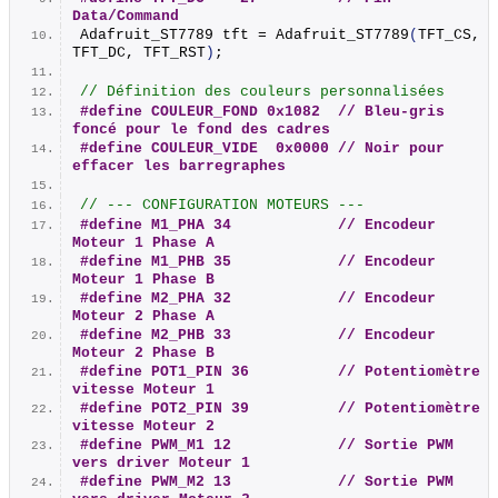
Data/Command
Adafruit_ST7789 tft = 
Adafruit_ST7789
(
TFT_CS, 
TFT_DC, TFT_RST
)
;
// Définition des couleurs personnalisées
#define COULEUR_FOND 0x1082  // Bleu-gris 
foncé pour le fond des cadres
#define COULEUR_VIDE  0x0000 // Noir pour 
effacer les barregraphes
// --- CONFIGURATION MOTEURS ---
#define M1_PHA 34            // Encodeur 
Moteur 1 Phase A
#define M1_PHB 35            // Encodeur 
Moteur 1 Phase B
#define M2_PHA 32            // Encodeur 
Moteur 2 Phase A
#define M2_PHB 33            // Encodeur 
Moteur 2 Phase B
#define POT1_PIN 36          // Potentiomètre 
vitesse Moteur 1
#define POT2_PIN 39          // Potentiomètre 
vitesse Moteur 2
#define PWM_M1 12            // Sortie PWM 
vers driver Moteur 1
#define PWM_M2 13            // Sortie PWM 