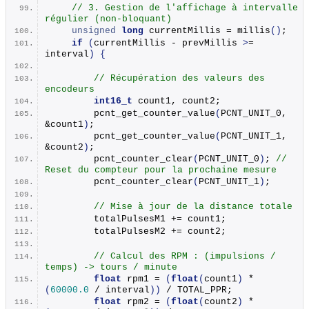
// 3. Gestion de l'affichage à intervalle 
régulier (non-bloquant)
unsigned
long
 currentMillis = 
millis
()
;
if
(
currentMillis - prevMillis 
>
= 
interval
)
{
// Récupération des valeurs des 
encodeurs
int16_t
 count1, count2;
pcnt_get_counter_value
(
PCNT_UNIT_0, 
&count1
)
;
pcnt_get_counter_value
(
PCNT_UNIT_1, 
&count2
)
;
pcnt_counter_clear
(
PCNT_UNIT_0
)
; 
// 
Reset du compteur pour la prochaine mesure
pcnt_counter_clear
(
PCNT_UNIT_1
)
;
// Mise à jour de la distance totale
        totalPulsesM1 += count1;
        totalPulsesM2 += count2;
// Calcul des RPM : (impulsions / 
temps) -> tours / minute
float
 rpm1 = 
(
float
(
count1
)
 * 
(
60000.0
 / interval
))
 / TOTAL_PPR;
float
 rpm2 = 
(
float
(
count2
)
 * 