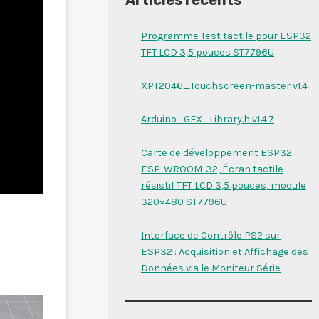
Programme Test tactile pour ESP32
TFT LCD 3,5 pouces ST7796U
XPT2046_Touchscreen-master v1.4
Arduino_GFX_Library.h v1.4.7
Carte de développement ESP32
ESP-WROOM-32, Écran tactile
résistif TFT LCD 3,5 pouces, module
320×480 ST7796U
Interface de Contrôle PS2 sur
ESP32 : Acquisition et Affichage des
Données via le Moniteur Série