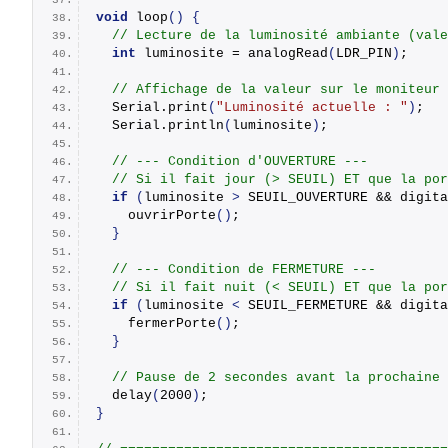
void
loop
()
{
// Lecture de la luminosité ambiante (vale
int
 luminosite = 
analogRead
(
LDR_PIN
)
;
// Affichage de la valeur sur le moniteur 
  Serial.
print
(
"Luminosité actuelle : "
)
;
  Serial.
println
(
luminosite
)
;
// --- Condition d'OUVERTURE ---
// Si il fait jour (> SEUIL) ET que la por
if
(
luminosite 
>
 SEUIL_OUVERTURE && 
digita
ouvrirPorte
()
;
}
// --- Condition de FERMETURE ---
// Si il fait nuit (< SEUIL) ET que la por
if
(
luminosite 
<
 SEUIL_FERMETURE && 
digita
fermerPorte
()
;
}
// Pause de 2 secondes avant la prochaine 
delay
(
2000
)
; 
}