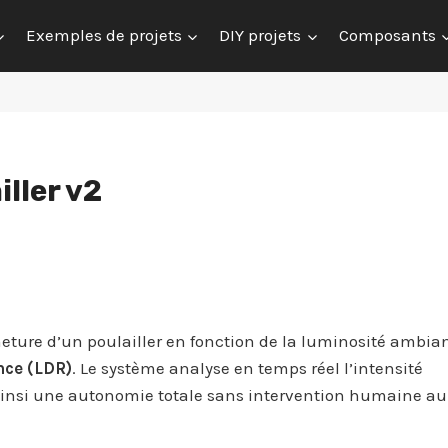
Exemples de projets
DIY projets
Composants
ller v2
rmeture d’un poulailler en fonction de la luminosité ambian
nce (LDR)
. Le système analyse en temps réel l’intensité
 ainsi une autonomie totale sans intervention humaine au