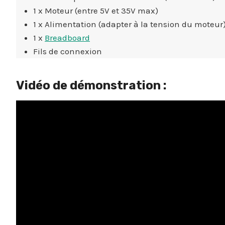
1 x Moteur (entre 5V et 35V max)
1 x Alimentation (adapter à la tension du moteur
1 x
Breadboard
Fils de connexion
Vidéo de démonstration :