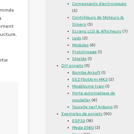
Composants électroniques
rammés
(5)
Contrôleurs de Moteurs &
a
Drivers
(5)
tement
Ecrans LCD & Afficheurs
(7)
ructure.
Leds
(2)
Modules
(6)
Prototypage
(1)
Shields
(1)
rtie
DIY projets
(11)
Bombe Airsoft
(1)
EEZYbotArm MK3
(2)
Modélisme train
(1)
Porte automatique de
poulailler
(6)
Tourelle nerf Arduino
(1)
Exemples de projets
(90)
ESP32
(18)
Mega 2560
(2)