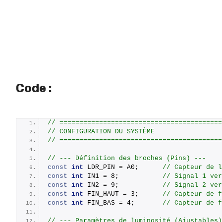
Code :
// =========================================
// CONFIGURATION DU SYSTÈME
// =========================================
// --- Définition des broches (Pins) ---
const
int
 LDR_PIN = A0;      
// Capteur de l
const
int
 IN1 = 8;           
// Signal 1 ve
const
int
 IN2 = 9;           
// Signal 2 ve
const
int
 FIN_HAUT = 3;      
// Capteur de f
const
int
 FIN_BAS = 4;       
// Capteur de f
// --- Paramètres de luminosité (Ajustables)