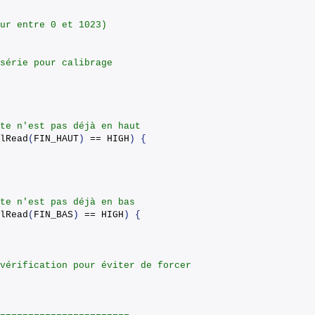
ur entre 0 et 1023)
série pour calibrage
te n'est pas déjà en haut
lRead
(
FIN_HAUT
)
 == HIGH
)
{
te n'est pas déjà en bas
lRead
(
FIN_BAS
)
 == HIGH
)
{
vérification pour éviter de forcer