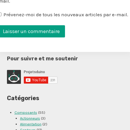
mail.
Prévenez-moi de tous les nouveaux articles par e-mail.
Pour suivre et me soutenir
Catégories
Composants
(55)
Actionneurs
(3)
Alimentation
(2)
Capteurs
(17)