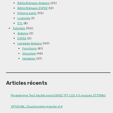
Bibliothèques Arduino
(25)
Bibliothèques ESP32
(12)
Fritzing parts
(115)
Logiciels
(1)
STL
(8)
Tutoriels
(152)
Arduino
(3)
ESP32
(2)
Langage Arduino
(147)
Fonctions
(61)
Structure
(49)
Variables
(37)
Articles récents
Programme Test tactile pour ESP32 TFT LCD 3,5 pouces ST7796U
XPT2046_Touchscreen-master v1.4