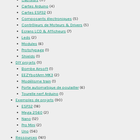
Cartes Arduino
(4)
Cartes ESP32
(3)
Composants électroniques
(5)
Contrôleurs de Moteurs & Drivers
(5)
Ecrans LCD & Afficheurs
(7)
Leds
(2)
Modules
(6)
Prototypage
(1)
Shields
(1)
DIY projets
(11)
Bombe Airsoft
(1)
EEZYbotArm MK3
(2)
Modélisme train
(1)
Porte automatique de poulailler
(6)
Tourelle nerf Arduino
(1)
Exemples de projets
(90)
ESP32
(18)
Mega 2560
(2)
Nano
(12)
Pro Mini
(2)
Uno
(56)
Ressources
(161)