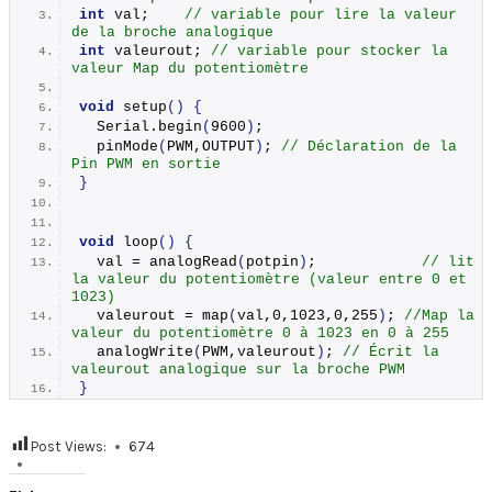
int
 val;    
// variable pour lire la valeur 
de la broche analogique
int
 valeurout; 
// variable pour stocker la 
valeur Map du potentiomètre 
void
setup
()
{
  Serial.
begin
(
9600
)
;
pinMode
(
PWM,OUTPUT
)
; 
// Déclaration de la 
Pin PWM en sortie
}
void
loop
()
{
  val = 
analogRead
(
potpin
)
;            
// lit 
la valeur du potentiomètre (valeur entre 0 et 
1023)
  valeurout = 
map
(
val,0,1023,0,255
)
; 
//Map la 
valeur du potentiomètre 0 à 1023 en 0 à 255
analogWrite
(
PWM,valeurout
)
; 
// Écrit la 
valeurout analogique sur la broche PWM
}
Post Views:
674