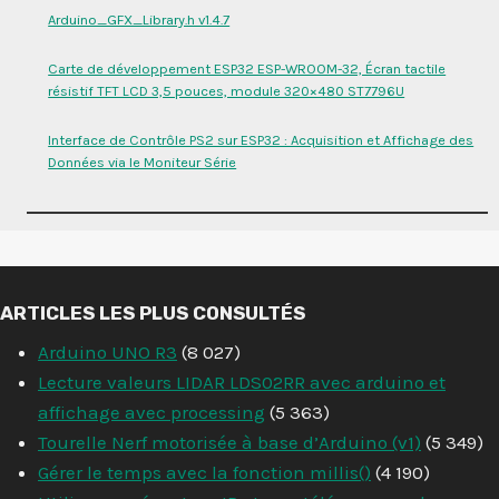
Arduino_GFX_Library.h v1.4.7
Carte de développement ESP32 ESP-WROOM-32, Écran tactile
résistif TFT LCD 3,5 pouces, module 320×480 ST7796U
Interface de Contrôle PS2 sur ESP32 : Acquisition et Affichage des
Données via le Moniteur Série
ARTICLES LES PLUS CONSULTÉS
Arduino UNO R3
(8 027)
Lecture valeurs LIDAR LDS02RR avec arduino et
affichage avec processing
(5 363)
Tourelle Nerf motorisée à base d’Arduino (v1)
(5 349)
Gérer le temps avec la fonction millis()
(4 190)