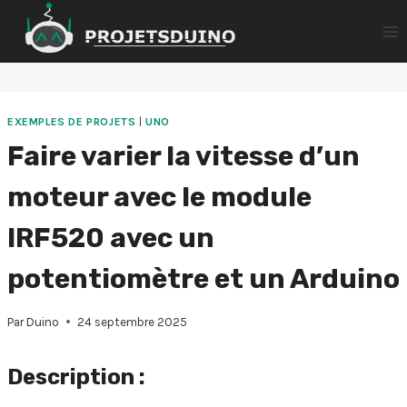
Aller
au
contenu
EXEMPLES DE PROJETS
|
UNO
Faire varier la vitesse d’un
moteur avec le module
IRF520 avec un
potentiomètre et un Arduino
Par
Duino
24 septembre 2025
Description :