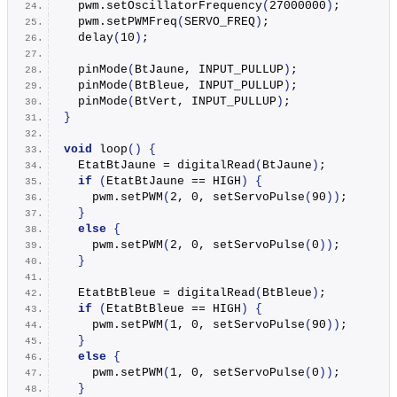
  pwm.
setOscillatorFrequency
(
27000000
)
;
  pwm.
setPWMFreq
(
SERVO_FREQ
)
;  
delay
(
10
)
;
pinMode
(
BtJaune, INPUT_PULLUP
)
;
pinMode
(
BtBleue, INPUT_PULLUP
)
;
pinMode
(
BtVert, INPUT_PULLUP
)
;
}
void
loop
()
{
  EtatBtJaune = 
digitalRead
(
BtJaune
)
;
if
(
EtatBtJaune == HIGH
)
{
    pwm.
setPWM
(
2, 0, 
setServoPulse
(
90
))
;
}
else
{
    pwm.
setPWM
(
2, 0, 
setServoPulse
(
0
))
;
}
  EtatBtBleue = 
digitalRead
(
BtBleue
)
;
if
(
EtatBtBleue == HIGH
)
{
    pwm.
setPWM
(
1, 0, 
setServoPulse
(
90
))
;
}
else
{
    pwm.
setPWM
(
1, 0, 
setServoPulse
(
0
))
;
}