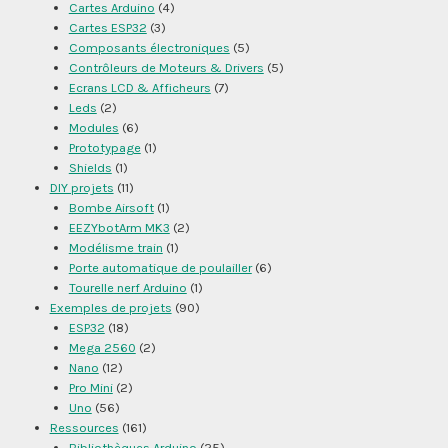
Cartes Arduino
(4)
Cartes ESP32
(3)
Composants électroniques
(5)
Contrôleurs de Moteurs & Drivers
(5)
Ecrans LCD & Afficheurs
(7)
Leds
(2)
Modules
(6)
Prototypage
(1)
Shields
(1)
DIY projets
(11)
Bombe Airsoft
(1)
EEZYbotArm MK3
(2)
Modélisme train
(1)
Porte automatique de poulailler
(6)
Tourelle nerf Arduino
(1)
Exemples de projets
(90)
ESP32
(18)
Mega 2560
(2)
Nano
(12)
Pro Mini
(2)
Uno
(56)
Ressources
(161)
Bibliothèques Arduino
(25)