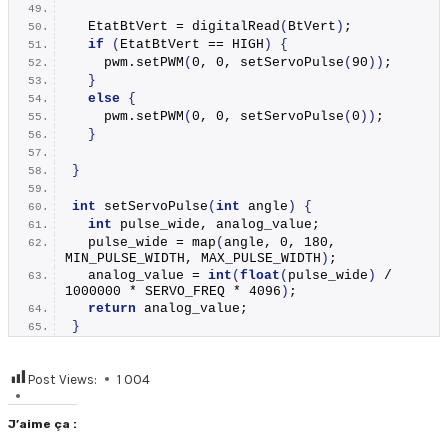
  EtatBtVert = 
digitalRead
(
BtVert
)
;
if
(
EtatBtVert == HIGH
)
{
    pwm.
setPWM
(
0, 0, 
setServoPulse
(
90
))
;
}
else
{
    pwm.
setPWM
(
0, 0, 
setServoPulse
(
0
))
;
}
}
int
setServoPulse
(
int
 angle
)
{
int
 pulse_wide, analog_value;
  pulse_wide = 
map
(
angle, 0, 180, 
MIN_PULSE_WIDTH, MAX_PULSE_WIDTH
)
;
  analog_value = 
int
(
float
(
pulse_wide
)
 / 
1000000 * SERVO_FREQ * 4096
)
;
return
 analog_value;
}
Post Views:
1 004
J’aime ça :