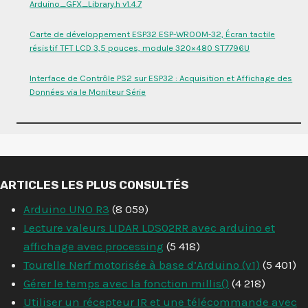
Arduino_GFX_Library.h v1.4.7
Carte de développement ESP32 ESP-WROOM-32, Écran tactile
résistif TFT LCD 3,5 pouces, module 320×480 ST7796U
Interface de Contrôle PS2 sur ESP32 : Acquisition et Affichage des
Données via le Moniteur Série
ARTICLES LES PLUS CONSULTÉS
Arduino UNO R3
(8 059)
Lecture valeurs LIDAR LDS02RR avec arduino et
affichage avec processing
(5 418)
Tourelle Nerf motorisée à base d’Arduino (v1)
(5 401)
Gérer le temps avec la fonction millis()
(4 218)
Utiliser un récepteur IR et une télécommande avec