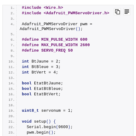
#include <Wire.h>
#include <Adafruit_PWMServoDriver.h>
Adafruit_PWMServoDriver pwm = 
Adafruit_PWMServoDriver
()
;
#define MIN_PULSE_WIDTH 600
#define MAX_PULSE_WIDTH 2600
#define SERVO_FREQ 50
int
 BtJaune = 2;
int
 BtBleue = 3;
int
 BtVert = 4;
bool
 EtatBtJaune;
bool
 EtatBtBleue;
bool
 EtatBtVert;
uint8_t
 servonum = 1;
void
setup
()
{
  Serial.
begin
(
9600
)
;
  pwm.
begin
()
;