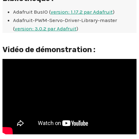
Adafruit BusIO (
version: 1.17.2 par Adafruit
)
Adafruit-PWM-Servo-Driver-Library-master
(
version: 3.0.2 par Adafruit
)
Vidéo de démonstration :