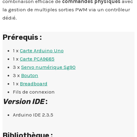
combinaison efficace de
commandes physiques
avec
la gestion de multiples sorties PWM via un contrôleur
dédié.
Prérequis :
1 x
Carte Arduino Uno
1 x
Carte PCA9685
3 x
Servo numérique Sg90
3 x
Bouton
1 x
Breadboard
Fils de connexion
Version IDE
:
Arduino IDE 2.3.5
Bibliothèque :