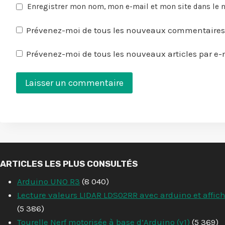
Enregistrer mon nom, mon e-mail et mon site dans le
Prévenez-moi de tous les nouveaux commentaires 
Prévenez-moi de tous les nouveaux articles par e-
ARTICLES LES PLUS CONSULTÉS
Arduino UNO R3
(8 040)
Lecture valeurs LIDAR LDS02RR avec arduino et affic
(5 386)
Tourelle Nerf motorisée à base d’Arduino (v1)
(5 369)