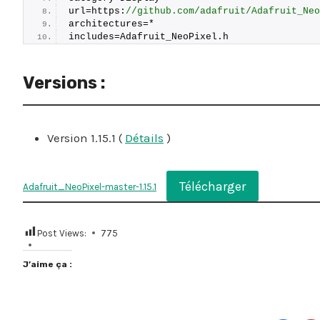
url=https:
//github.com/adafruit/Adafruit_Neo
architectures=*
includes=Adafruit_NeoPixel.
h
Versions :
Version 1.15.1 (
Détails
)
Télécharger
Adafruit_NeoPixel-master-1.15.1
Post Views:
775
J’aime ça :