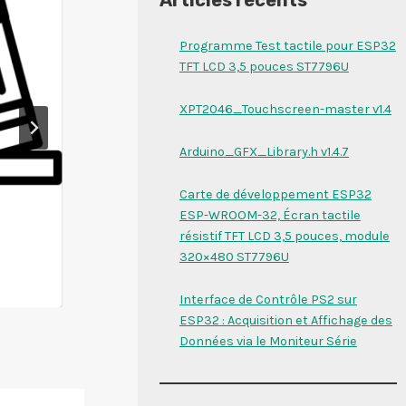
Programme Test tactile pour ESP32
TFT LCD 3,5 pouces ST7796U
XPT2046_Touchscreen-master v1.4
Arduino_GFX_Library.h v1.4.7
Carte de développement ESP32
ESP-WROOM-32, Écran tactile
Adafruit_ST7789.h
résistif TFT LCD 3,5 pouces, module
320×480 ST7796U
v1.11.0
Interface de Contrôle PS2 sur
ESP32 : Acquisition et Affichage des
Données via le Moniteur Série