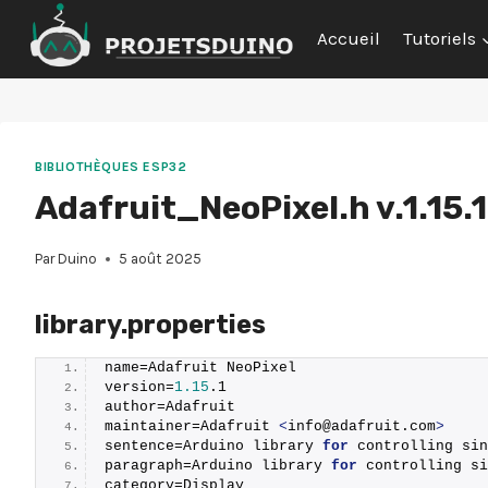
Aller
Accueil
Tutoriels
au
contenu
BIBLIOTHÈQUES ESP32
Adafruit_NeoPixel.h v.1.15.1
Par
Duino
5 août 2025
library.properties
name=Adafruit NeoPixel
version=
1.15
.
1
author=Adafruit
maintainer=Adafruit 
<
info@adafruit.
com
>
sentence=Arduino library 
for
 controlling sin
paragraph=Arduino library 
for
 controlling s
category=Display