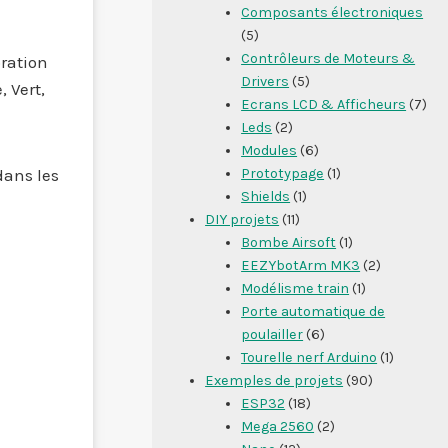
Composants électroniques
(5)
Contrôleurs de Moteurs &
oration
Drivers
(5)
 Vert,
Ecrans LCD & Afficheurs
(7)
Leds
(2)
Modules
(6)
Prototypage
(1)
dans les
Shields
(1)
DIY projets
(11)
Bombe Airsoft
(1)
EEZYbotArm MK3
(2)
Modélisme train
(1)
Porte automatique de
poulailler
(6)
Tourelle nerf Arduino
(1)
Exemples de projets
(90)
ESP32
(18)
Mega 2560
(2)