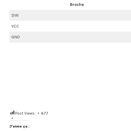
Broche
DIN
VCC
GND
Post Views:
677
J’aime ça :