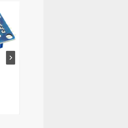
Module pilote de moteur
pas à pas ULN2003