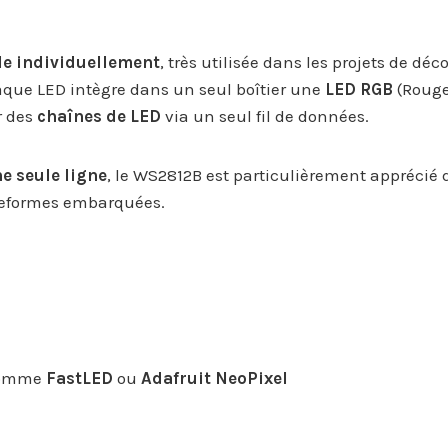
le individuellement
, très utilisée dans les projets de déc
Chaque LED intègre dans un seul boîtier une
LED RGB
(Rouge,
r des
chaînes de LED
via un seul fil de données.
e seule ligne
, le WS2812B est particulièrement apprécié 
ateformes embarquées.
 comme
FastLED
ou
Adafruit NeoPixel