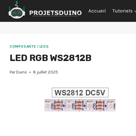
Aller
Accueil
Tutoriels
au
contenu
COMPOSANTS
|
LEDS
LED RGB WS2812B
Par
Duino
8 juillet 2025