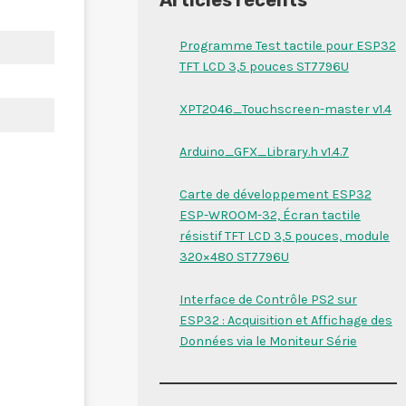
Programme Test tactile pour ESP32
TFT LCD 3,5 pouces ST7796U
XPT2046_Touchscreen-master v1.4
Arduino_GFX_Library.h v1.4.7
Carte de développement ESP32
ESP-WROOM-32, Écran tactile
résistif TFT LCD 3,5 pouces, module
320×480 ST7796U
Interface de Contrôle PS2 sur
ESP32 : Acquisition et Affichage des
Données via le Moniteur Série