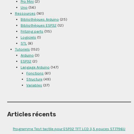
Pro Mini
(2)
Uno
(56)
Ressources
(161)
Bibliothèques Arduino
(25)
Bibliothèques ESP32
(12)
Fritzing parts
(115)
Logiciels
(1)
STL
(8)
Tutoriels
(152)
Arduino
(3)
ESP32
(2)
Langage Arduino
(147)
Fonctions
(61)
Structure
(49)
Variables
(37)
Articles récents
Programme Test tactile pour ESP32 TFT LCD 3,5 pouces ST7796U