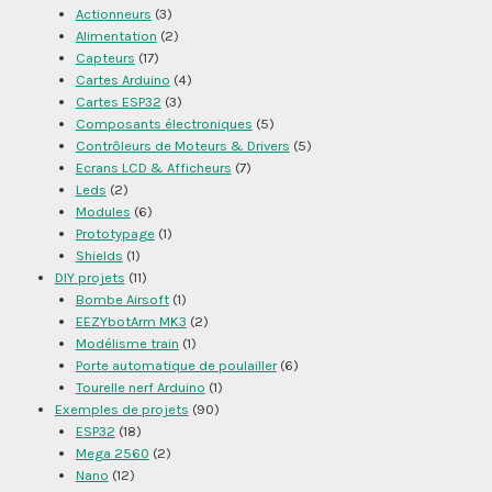
Actionneurs
(3)
Alimentation
(2)
Capteurs
(17)
Cartes Arduino
(4)
Cartes ESP32
(3)
Composants électroniques
(5)
Contrôleurs de Moteurs & Drivers
(5)
Ecrans LCD & Afficheurs
(7)
Leds
(2)
Modules
(6)
Prototypage
(1)
Shields
(1)
DIY projets
(11)
Bombe Airsoft
(1)
EEZYbotArm MK3
(2)
Modélisme train
(1)
Porte automatique de poulailler
(6)
Tourelle nerf Arduino
(1)
Exemples de projets
(90)
ESP32
(18)
Mega 2560
(2)
Nano
(12)