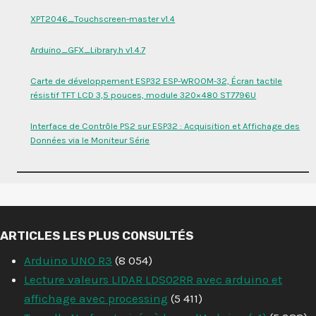
XPT2046_Touchscreen-master v1.4
Arduino_GFX_Library.h v1.4.7
Carte de développement ESP32 ESP-WROOM-32, Écran tactile
résistif TFT LCD 3,5 pouces, module 320×480 ST7796U
Interface de Contrôle PS2 sur ESP32 : Acquisition et Affichage des
Données via le Moniteur Série
ARTICLES LES PLUS CONSULTÉS
Arduino UNO R3
(8 054)
Lecture valeurs LIDAR LDS02RR avec arduino et
affichage avec processing
(5 411)