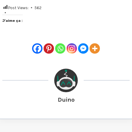
Post Views:
562
J’aime ça :
Duino