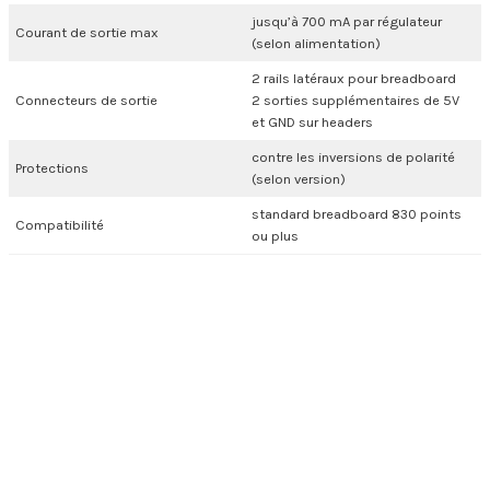
jusqu’à 700 mA par régulateur
Courant de sortie max
(selon alimentation)
2 rails latéraux pour breadboard
Connecteurs de sortie
2 sorties supplémentaires de 5V
et GND sur headers
contre les inversions de polarité
Protections
(selon version)
standard breadboard 830 points
Compatibilité
ou plus