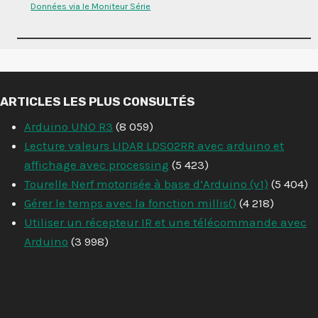
Données via le Moniteur Série
ARTICLES LES PLUS CONSULTÉS
Arduino UNO R3
(8 059)
Lecture valeurs LIDAR LDS02RR avec arduino et
affichage avec processing
(5 423)
Tourelle Nerf motorisée à base d’Arduino (v1)
(5 404)
Gérer le temps avec la fonction millis()
(4 218)
Utiliser un récepteur IR et une télécommande avec
Arduino
(3 998)