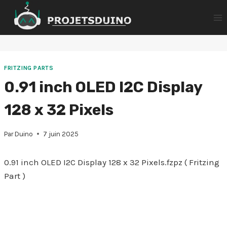
Aller
au
contenu
FRITZING PARTS
0.91 inch OLED I2C Display
128 x 32 Pixels
Par
Duino
7 juin 2025
0.91 inch OLED I2C Display 128 x 32 Pixels.fzpz ( Fritzing
Part )