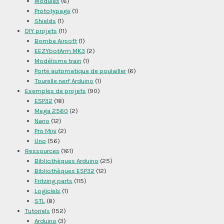
Modules
(6)
Prototypage
(1)
Shields
(1)
DIY projets
(11)
Bombe Airsoft
(1)
EEZYbotArm MK3
(2)
Modélisme train
(1)
Porte automatique de poulailler
(6)
Tourelle nerf Arduino
(1)
Exemples de projets
(90)
ESP32
(18)
Mega 2560
(2)
Nano
(12)
Pro Mini
(2)
Uno
(56)
Ressources
(161)
Bibliothèques Arduino
(25)
Bibliothèques ESP32
(12)
Fritzing parts
(115)
Logiciels
(1)
STL
(8)
Tutoriels
(152)
Arduino
(3)