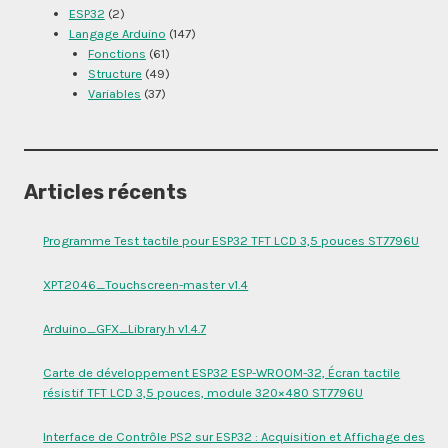
ESP32
(2)
Langage Arduino
(147)
Fonctions
(61)
Structure
(49)
Variables
(37)
Articles récents
Programme Test tactile pour ESP32 TFT LCD 3,5 pouces ST7796U
XPT2046_Touchscreen-master v1.4
Arduino_GFX_Library.h v1.4.7
Carte de développement ESP32 ESP-WROOM-32, Écran tactile
résistif TFT LCD 3,5 pouces, module 320×480 ST7796U
Interface de Contrôle PS2 sur ESP32 : Acquisition et Affichage des