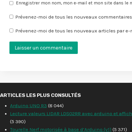
Enregistrer mon nom, mon e-mail et mon site dans le
Prévenez-moi de tous les nouveaux commentaires 
Prévenez-moi de tous les nouveaux articles par e-
ARTICLES LES PLUS CONSULTÉS
Arduino UNO R3
(8 044)
Lecture valeurs LIDAR LDS02RR avec arduino et affic
(5 390)
Tourelle Nerf motorisée à base d’Arduino (v1)
(5 371)