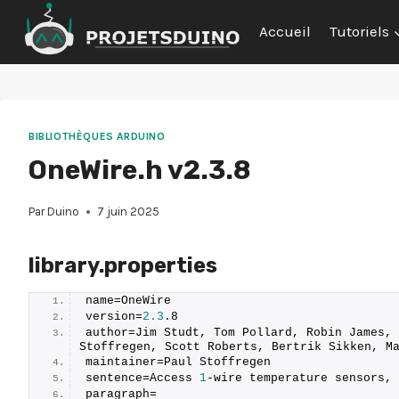
Aller
Accueil
Tutoriels
au
contenu
BIBLIOTHÈQUES ARDUINO
OneWire.h v2.3.8
Par
Duino
7 juin 2025
library.properties
name=OneWire
version=
2.3
.
8
author=Jim Studt, Tom Pollard, Robin James, 
Stoffregen, Scott Roberts, Bertrik Sikken, M
maintainer=Paul Stoffregen
sentence=Access 
1
-wire temperature sensors, 
paragraph=