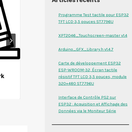
Programme Test tactile pour ESP32
TFT LCD 3,5 pouces ST7796U
XPT2046_Touchscreen-master v1.4
Arduino_GFX_Library.h v1.4.7
Carte de développement ESP32
ESP-WROOM-32, Écran tactile
rk
DallasTemperature.h
résistif TFT LCD 3,5 pouces, module
320×480 ST7796U
v4.0.3
Interface de Contrôle PS2 sur
ESP32 : Acquisition et Affichage des
Données via le Moniteur Série