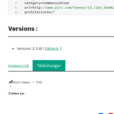
category=Communication
url=http:
//www.pjrc.com/teensy/td_libs_OneWi
architectures=*
Versions :
Version 2.3.8 (
Détails
)
Télécharger
OneWire 2.3.8
Post Views:
759
J’aime ça :