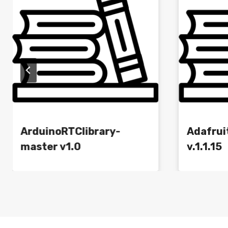
ArduinoRTClibrary-
Adafrui
master v1.0
v.1.1.15