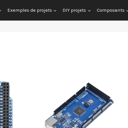
Exemples de projets
DIY projets
Composants