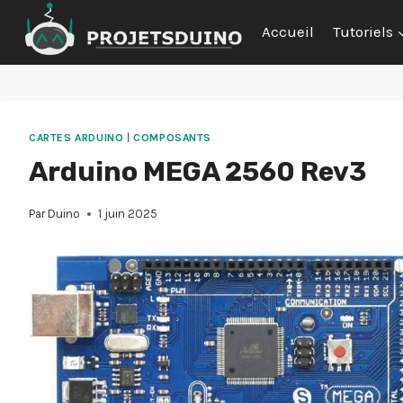
Aller
Accueil
Tutoriels
au
contenu
CARTES ARDUINO
|
COMPOSANTS
Arduino MEGA 2560 Rev3
Par
Duino
1 juin 2025