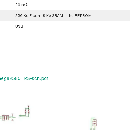
20 mA
256 Ko Flash , 8 Ko SRAM , 4 Ko EEPROM
USB
mega2560_R3-sch.pdf