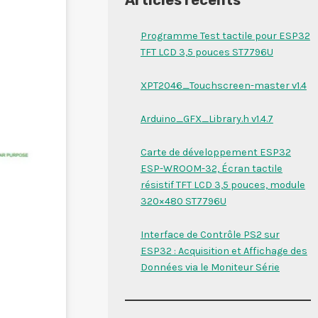
Programme Test tactile pour ESP32
TFT LCD 3,5 pouces ST7796U
XPT2046_Touchscreen-master v1.4
Arduino_GFX_Library.h v1.4.7
Carte de développement ESP32
ESP-WROOM-32, Écran tactile
résistif TFT LCD 3,5 pouces, module
320×480 ST7796U
Interface de Contrôle PS2 sur
ESP32 : Acquisition et Affichage des
Données via le Moniteur Série