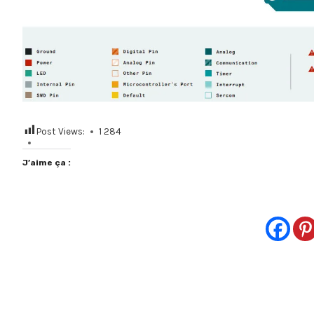
Post Views:
1 284
J’aime ça :