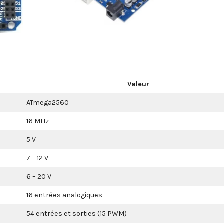
Valeur
ATmega2560
16 MHz
5 V
7 – 12 V
6 – 20 V
16 entrées analogiques
54 entrées et sorties (15 PWM)