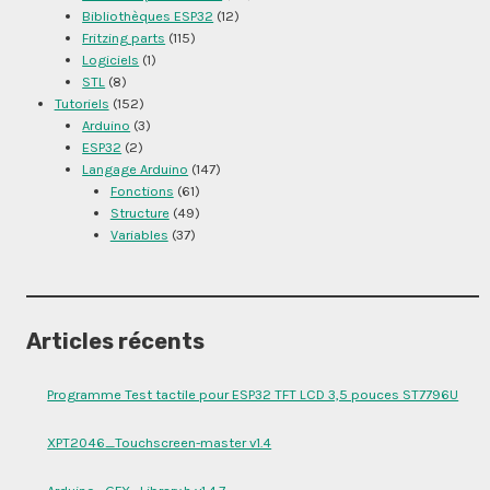
Bibliothèques ESP32
(12)
Fritzing parts
(115)
Logiciels
(1)
STL
(8)
Tutoriels
(152)
Arduino
(3)
ESP32
(2)
Langage Arduino
(147)
Fonctions
(61)
Structure
(49)
Variables
(37)
Articles récents
Programme Test tactile pour ESP32 TFT LCD 3,5 pouces ST7796U
XPT2046_Touchscreen-master v1.4