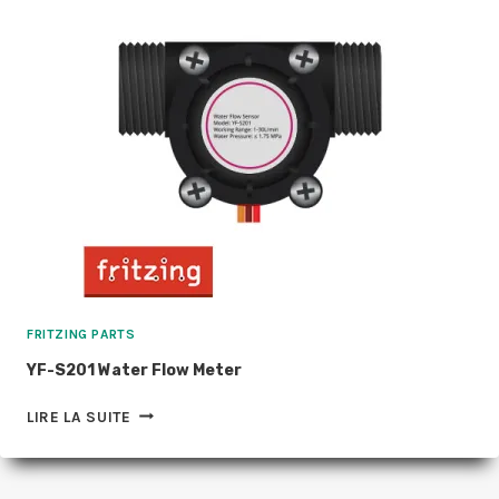
BOARD
FRITZING PARTS
YF-S201 Water Flow Meter
YF-
LIRE LA SUITE
S201
WATER
FLOW