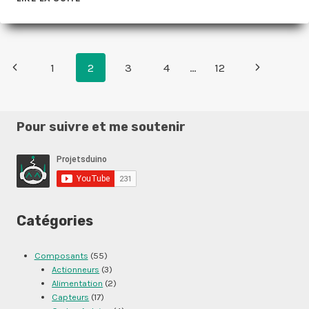
D1-
MINI-
WS2812B-
RGB-
Navigation
Page
Page
1
2
3
4
…
12
SHIELD
de
précédente
suivante
page
Pour suivre et me soutenir
Catégories
Composants
(55)
Actionneurs
(3)
Alimentation
(2)
Capteurs
(17)