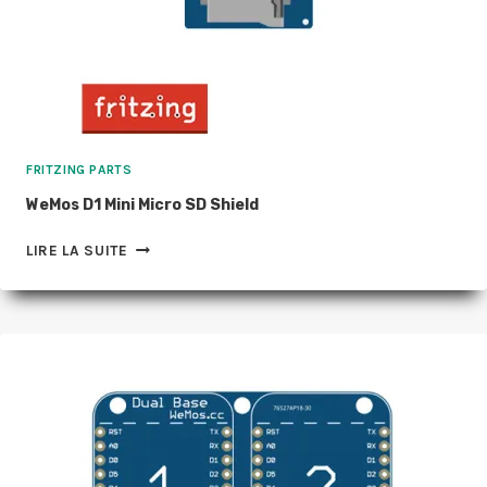
FRITZING PARTS
WeMos D1 Mini Micro SD Shield
WEMOS
LIRE LA SUITE
D1
MINI
MICRO
SD
SHIELD