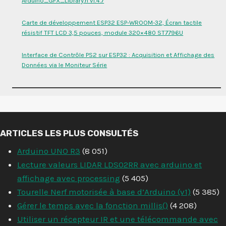
Arduino_GFX_Library.h v1.4.7
Carte de développement ESP32 ESP-WROOM-32, Écran tactile
résistif TFT LCD 3,5 pouces, module 320×480 ST7796U
Interface de Contrôle PS2 sur ESP32 : Acquisition et Affichage des
Données via le Moniteur Série
ARTICLES LES PLUS CONSULTÉS
Arduino UNO R3
(8 051)
Lecture valeurs LIDAR LDS02RR avec arduino et
affichage avec processing
(5 405)
Tourelle Nerf motorisée à base d’Arduino (v1)
(5 385)
Gérer le temps avec la fonction millis()
(4 208)
Utiliser un récepteur IR et une télécommande avec