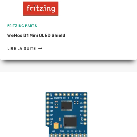
FRITZING PARTS
WeMos D1 Mini OLED Shield
WEMOS
LIRE LA SUITE
D1
MINI
OLED
SHIELD