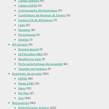
Cartes Arduino
(4)
Cartes ESP32
(3)
Composants électroniques
(5)
Contrôleurs de Moteurs & Drivers
(5)
Ecrans LCD & Afficheurs
(7)
Leds
(2)
Modules
(6)
Prototypage
(1)
Shields
(1)
DIY projets
(11)
Bombe Airsoft
(1)
EEZYbotArm MK3
(2)
Modélisme train
(1)
Porte automatique de poulailler
(6)
Tourelle nerf Arduino
(1)
Exemples de projets
(90)
ESP32
(18)
Mega 2560
(2)
Nano
(12)
Pro Mini
(2)
Uno
(56)
Ressources
(161)
Bibliothèques Arduino
(25)